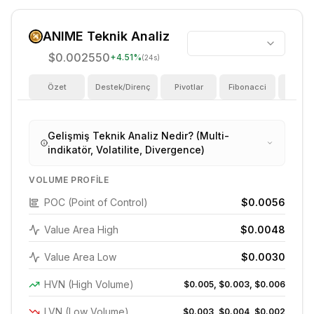
ANIME
Teknik Analiz
$0.002550
+
4.51
%
(24s)
Özet
Destek/Direnç
Pivotlar
Fibonacci
Göster
Gelişmiş Teknik Analiz Nedir? (Multi-
indikatör, Volatilite, Divergence)
VOLUME PROFILE
POC (Point of Control)
$0.0056
Value Area High
$0.0048
Value Area Low
$0.0030
HVN (High Volume)
$0.005, $0.003, $0.006
LVN (Low Volume)
$0.003, $0.004, $0.002