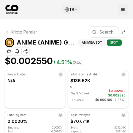
TR
ANIME Teknik Analizi
Kripto Paralar
ANIME şu anda $0.002550 seviyesinde işlem görüyor. RSI
A
ANIME (ANIME) Gelişmiş Teknik Analiz
ANIME
/USDT
SPOT
$0.002550
+
4.51
%
(24s)
Piyasa Değeri
24s Hacim & Aralık
N/A
$136.52K
0
$0.002410
Düşük/Yüksek:
$0.002590
$0.000180
(
7.47%
)
Fark (24s):
Funding Rate
Açık Pozisyon
0.0020%
$707.71K
Binance:
0.0050%
Bybit:
$536.31K
Bybit:
0.0026%
HyperLiq:
$171.4K