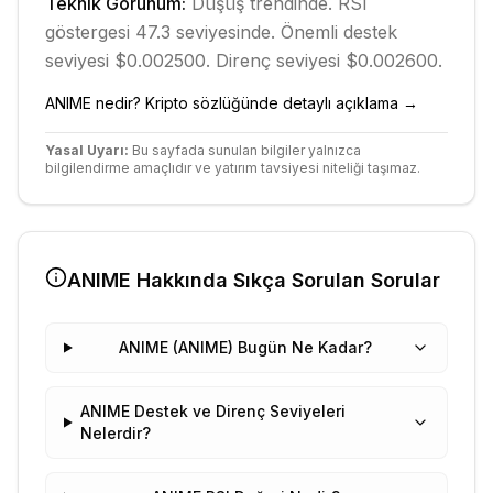
Teknik Görünüm:
Düşüş
trendinde.
RSI
göstergesi 47.3 seviyesinde.
Önemli destek
seviyesi $0.002500.
Direnç seviyesi $0.002600.
ANIME
nedir? Kripto sözlüğünde detaylı açıklama →
Yasal Uyarı:
Bu sayfada sunulan bilgiler yalnızca
bilgilendirme amaçlıdır ve yatırım tavsiyesi niteliği taşımaz.
ANIME
Hakkında Sıkça Sorulan Sorular
ANIME (ANIME) Bugün Ne Kadar?
ANIME Destek ve Direnç Seviyeleri
Nelerdir?