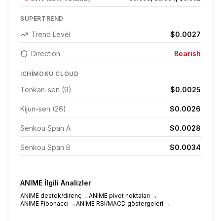
SUPERTREND
Trend Level
$0.0027
Direction
Bearish
ICHIMOKU CLOUD
Tenkan-sen (9)
$0.0025
Kijun-sen (26)
$0.0026
Senkou Span A
$0.0028
Senkou Span B
$0.0034
ANIME
İlgili Analizler
ANIME destek/direnç
→
ANIME pivot noktaları
→
ANIME Fibonacci
→
ANIME RSI/MACD göstergeleri
→