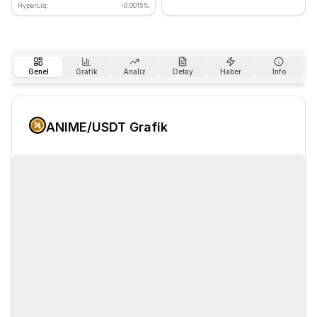
HyperLiq:
-0.0015%
Genel
Grafik
Analiz
Detay
Haber
Info
ANIME
/USDT Grafik