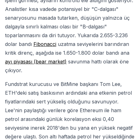
işlem görmesi, ayıların kontrolü ele aldığını gösteriyor.
Analistler kısa vadede potansiyel bir "C-dalgası"
senaryosunu masada tutarken, düşüşün yalnızca üç
dalgayla sınırlı kalması olası bir "B-dalgası"
toparlanmasını da diri tutuyor. Yukarıda 2.655-3.236
dolar bandı
Fibonacci
uzatma seviyelerini barındıran
kritik direnç, aşağıda ise 1.650-1.800 dolar bandı ana
ayı piyasası (bear market)
savunma hattı olarak öne
çıkıyor.
Fundstrat kurucusu ve BitMine başkanı Tom Lee,
ETH'deki satış baskısının ardındaki ana etkenin petrol
fiyatlarındaki sert yükseliş olduğunu savunuyor.
Lee'nin paylaştığı verilere göre Ethereum ile ham
petrol arasındaki günlük korelasyon eksi 0,40
seviyesine inerek 2018'den bu yana en yüksek negatif
değere ulaştı. Son altı haftada petrol her yükseldiğinde