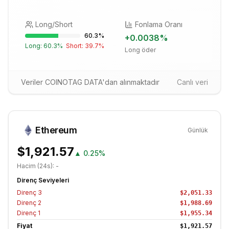
Long/Short
Fonlama Oranı
60.3
%
+
0.0038
%
Long:
60.3
%
Short:
39.7
%
Long öder
Veriler COINOTAG DATA'dan alınmaktadır
Canlı veri
Ethereum
Günlük
$1,921.57
▲
0.25%
Hacim (24s):
-
Direnç Seviyeleri
Direnç
3
$2,051.33
Direnç
2
$1,988.69
Direnç
1
$1,955.34
Fiyat
$1,921.57