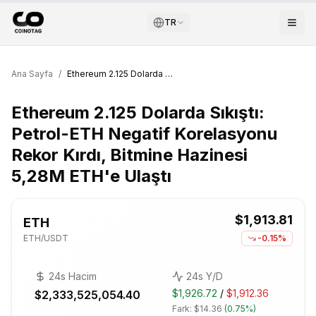
TR
Ana Sayfa
/
Ethereum 2.125 Dolarda Sıkıştı: Petrol-ETH Negatif Korelasyonu Rekor Kırdı, Bitmine Hazinesi 5,28M ETH'e Ulaştı
Ethereum 2.125 Dolarda Sıkıştı:
Petrol-ETH Negatif Korelasyonu
Rekor Kırdı, Bitmine Hazinesi
5,28M ETH'e Ulaştı
$1,913.81
ETH
ETH
/USDT
-0.15%
24s Hacim
24s Y/D
$1,926.72
/
$1,912.36
$2,333,525,054.40
Fark:
$14.36
(
0.75%
)