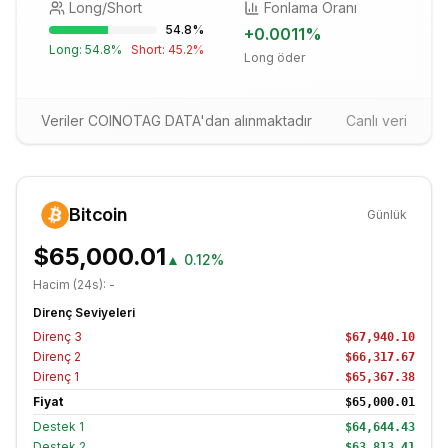
Long/Short
Fonlama Oranı
54.8
%
+
0.0011
%
Long:
54.8
%
Short:
45.2
%
Long öder
Veriler COINOTAG DATA'dan alınmaktadır
Canlı veri
Bitcoin
Günlük
$65,000.01
▲
0.12%
Hacim (24s):
-
Direnç Seviyeleri
Direnç
3
$67,940.10
Direnç
2
$66,317.67
Direnç
1
$65,367.38
Fiyat
$65,000.01
Destek
1
$64,644.43
Destek
2
$63,813.41