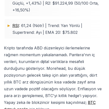
Güçlü, +1,43%) | R2: $91.224,99 (50/100 Orta,
+16,50%)
RSI
: 61,24 (Nötr) | Trend: Yan Yönlü |
Supertrend: Ayı | EMA 20: $75.802
Kripto tarafında ABD düzenleyici ilerlemelerine
rağmen momentum yakalanamadı. Pantera'nın iç
verileri, kurumların dijital varlıklara mesafeli
durduğunu gösteriyor. Morehead, bu düşük
pozisyonun gelecek talep için alan yarattığını, dört
yıllık BTC arz döngüsünün kısa vadede zayıf ama
uzun vadede pozitif olacağını söylüyor. Enflasyon ve
para arzı genişlemesi, BTC'yi kıtlık hedge'i yapıyor.
Yapay zeka ile blokzincir kesişimi kaçınılmaz;
BTC