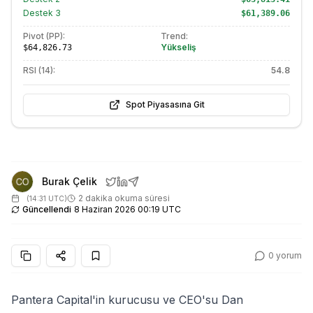
Destek
3
$61,389.06
Pivot (PP):
Trend:
Yükseliş
$64,826.73
RSI (14):
54.8
Spot Piyasasına Git
Burak Çelik
2 dakika okuma süresi
(
14:31 UTC
)
Güncellendi
8 Haziran 2026 00:19 UTC
0
yorum
Pantera Capital'in kurucusu ve CEO'su Dan