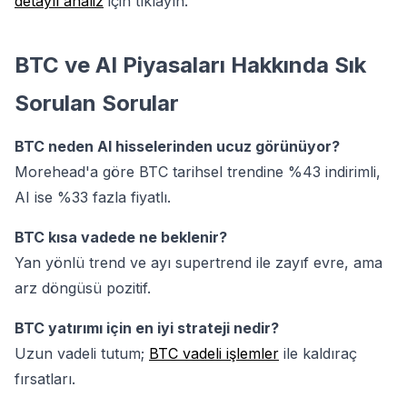
detaylı analiz
için tıklayın.
BTC ve AI Piyasaları Hakkında Sık
Sorulan Sorular
BTC neden AI hisselerinden ucuz görünüyor?
Morehead'a göre BTC tarihsel trendine %43 indirimli,
AI ise %33 fazla fiyatlı.
BTC kısa vadede ne beklenir?
Yan yönlü trend ve ayı supertrend ile zayıf evre, ama
arz döngüsü pozitif.
BTC yatırımı için en iyi strateji nedir?
Uzun vadeli tutum;
BTC vadeli işlemler
ile kaldıraç
fırsatları.