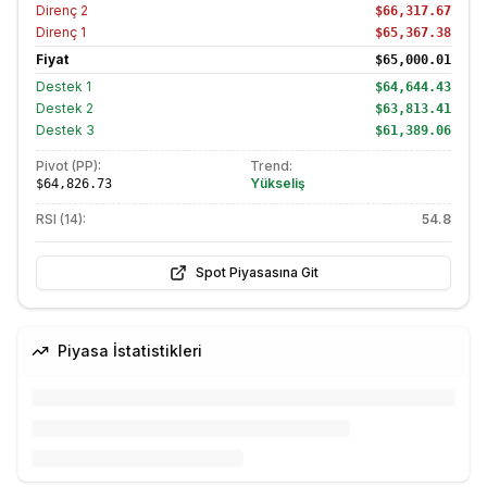
Direnç
2
$66,317.67
Direnç
1
$65,367.38
Fiyat
$65,000.01
Destek
1
$64,644.43
Destek
2
$63,813.41
Destek
3
$61,389.06
Pivot (PP):
Trend:
Yükseliş
$64,826.73
RSI (14):
54.8
Spot Piyasasına Git
Piyasa İstatistikleri