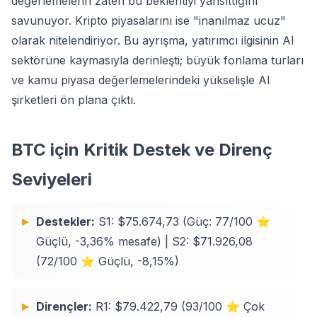
değerlemelerin zaten bu beklentiyi yansıttığını
savunuyor. Kripto piyasalarını ise "inanılmaz ucuz"
olarak nitelendiriyor. Bu ayrışma, yatırımcı ilgisinin AI
sektörüne kaymasıyla derinleşti; büyük fonlama turları
ve kamu piyasa değerlemelerindeki yükselişle AI
şirketleri ön plana çıktı.
BTC için Kritik Destek ve Direnç
Seviyeleri
Destekler:
S1: $75.674,73 (Güç: 77/100 ⭐
Güçlü, -3,36% mesafe) | S2: $71.926,08
(72/100 ⭐ Güçlü, -8,15%)
Dirençler:
R1: $79.422,79 (93/100 ⭐ Çok