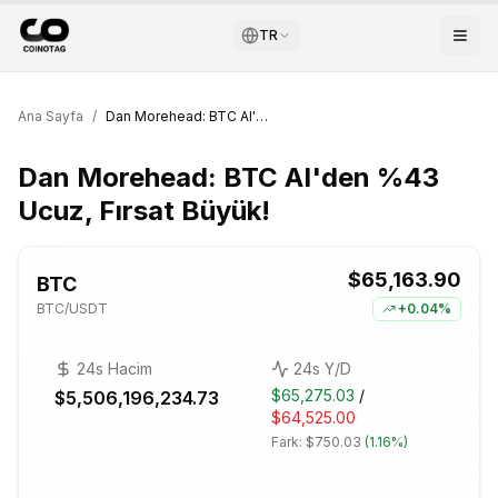
TR
Ana Sayfa
/
Dan Morehead: BTC AI'den %43 Ucuz, Fırsat Büyük!
Dan Morehead: BTC AI'den %43
Ucuz, Fırsat Büyük!
$65,163.90
BTC
BTC
/USDT
+
0.04%
24s Hacim
24s Y/D
$65,275.03
/
$5,506,196,234.73
$64,525.00
Fark:
$750.03
(
1.16%
)