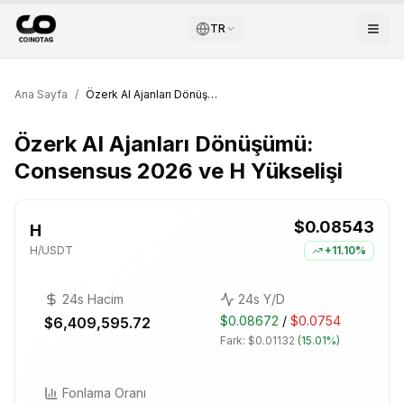
TR
Ana Sayfa
/
Özerk AI Ajanları Dönüşümü: Consensus 2026 ve H Yükselişi
Özerk AI Ajanları Dönüşümü:
Consensus 2026 ve H Yükselişi
$0.08543
H
H
/USDT
+
11.10%
24s Hacim
24s Y/D
$0.08672
/
$0.0754
$6,409,595.72
Fark:
$0.01132
(
15.01%
)
Fonlama Oranı