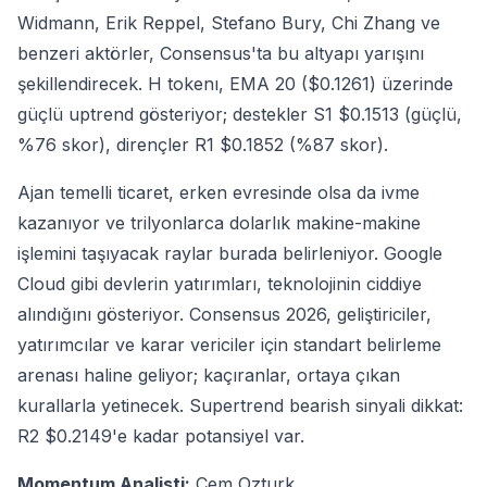
Widmann, Erik Reppel, Stefano Bury, Chi Zhang ve
benzeri aktörler, Consensus'ta bu altyapı yarışını
şekillendirecek. H tokenı, EMA 20 ($0.1261) üzerinde
güçlü uptrend gösteriyor; destekler S1 $0.1513 (güçlü,
%76 skor), dirençler R1 $0.1852 (%87 skor).
Ajan temelli ticaret, erken evresinde olsa da ivme
kazanıyor ve trilyonlarca dolarlık makine-makine
işlemini taşıyacak raylar burada belirleniyor. Google
Cloud gibi devlerin yatırımları, teknolojinin ciddiye
alındığını gösteriyor. Consensus 2026, geliştiriciler,
yatırımcılar ve karar vericiler için standart belirleme
arenası haline geliyor; kaçıranlar, ortaya çıkan
kurallarla yetinecek. Supertrend bearish sinyali dikkat:
R2 $0.2149'e kadar potansiyel var.
Momentum Analisti:
Cem Ozturk