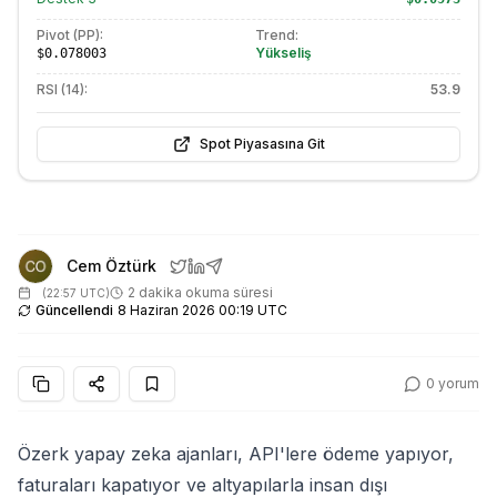
Pivot (PP):
Trend:
Yükseliş
$0.078003
RSI (14):
53.9
Spot Piyasasına Git
Cem Öztürk
2 dakika okuma süresi
(
22:57 UTC
)
Güncellendi
8 Haziran 2026 00:19 UTC
0
yorum
Özerk yapay zeka ajanları, API'lere ödeme yapıyor,
faturaları kapatıyor ve altyapılarla insan dışı