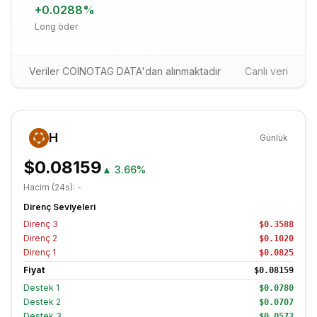
+
0.0288
%
Long öder
Veriler COINOTAG DATA'dan alınmaktadır
Canlı veri
H
Günlük
$0.08159
▲
3.66%
Hacim (24s):
-
Direnç Seviyeleri
Direnç
3
$0.3588
Direnç
2
$0.1020
Direnç
1
$0.0825
Fiyat
$0.08159
Destek
1
$0.0780
Destek
2
$0.0707
Destek
3
$0.0573