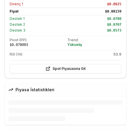
Direnç
1
$0.0825
Fiyat
$0.08159
Destek
1
$0.0780
Destek
2
$0.0707
Destek
3
$0.0573
Pivot (PP):
Trend:
Yükseliş
$0.078003
RSI (14):
53.9
Spot Piyasasına Git
Piyasa İstatistikleri