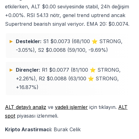
etkilerken, ALT $0.00 seviyesinde stabil, 24h değişim
+0.00%. RSI 54.13 nötr, genel trend uptrend ancak
Supertrend bearish sinyal veriyor. EMA 20: $0.0074.
Destekler:
S1 $0.0073 (68/100 ⭐ STRONG,
-3.05%), S2 $0.0068 (59/100, -9.69%)
Dirençler:
R1 $0.0077 (81/100 ⭐ STRONG,
+2.26%), R2 $0.0088 (63/100 ⭐ STRONG,
+16.87%)
ALT detaylı analiz
ve
vadeli işlemler
için tıklayın.
ALT
spot
piyasası izlenmeli.
Kripto Arastirmaci:
Burak Celik