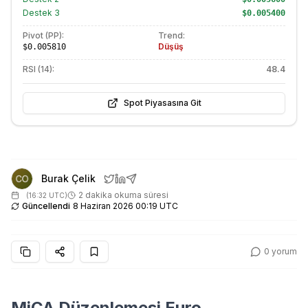
Destek
3
$0.005400
Pivot (PP):
Trend:
Düşüş
$0.005810
RSI (14):
48.4
Spot Piyasasına Git
Burak Çelik
2 dakika okuma süresi
(
16:32 UTC
)
Güncellendi
8 Haziran 2026 00:19 UTC
0
yorum
MiCA Düzenlemesi Euro