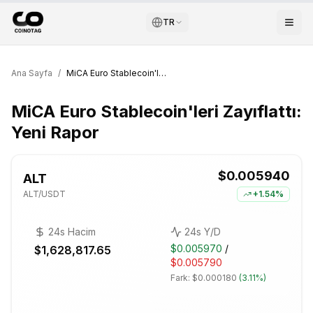
TR
Ana Sayfa
/
MiCA Euro Stablecoin'leri Zayıflattı: Yeni Rapor
MiCA Euro Stablecoin'leri Zayıflattı:
Yeni Rapor
$0.005940
ALT
ALT
/USDT
+
1.54%
24s Hacim
24s Y/D
$0.005970
/
$1,628,817.65
$0.005790
Fark:
$0.000180
(
3.11%
)