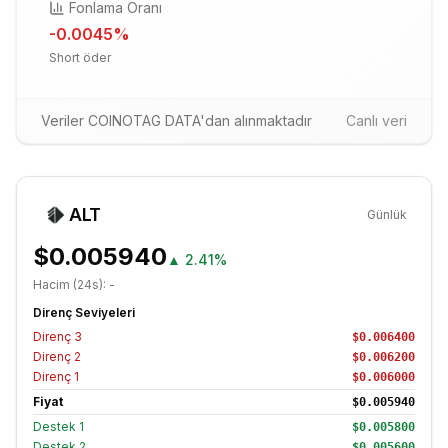
Fonlama Oranı
-0.0045
%
Short öder
Veriler COINOTAG DATA'dan alınmaktadır
Canlı veri
ALT
Günlük
$0.005940
▲
2.41%
Hacim (24s):
-
Direnç Seviyeleri
Direnç
3
$0.006400
Direnç
2
$0.006200
Direnç
1
$0.006000
Fiyat
$0.005940
Destek
1
$0.005800
Destek
2
$0.005600