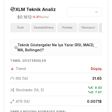
XLM
Teknik Analiz
$0.1612
-0.31
%
(24s)
Özet
Destek/Direnç
Pivotlar
Fibonacci
Göster
Teknik Göstergeler Ne İşe Yarar (RSI, MACD,
MA, Bollinger)?
TEMEL GÖSTERGELER
Trend
Düşüş
RSI (14)
31.65
%K:
9.43
Stochastic (14, 3)
%D:
7.07
ATR (14)
0.0071
$
SIMPLE MOVING AVERAGES (SMA)