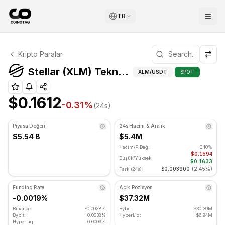
TR
Stellar Teknik Analizi
Kripto Paralar
Stellar şu anda $0.1612 seviyesinde işlem görüyor. RSI g
Stellar
Stellar (XLM) Teknik Göstergeler
XLM
/USDT
SPOT
$0.1612
-0.31
%
(24s)
Piyasa Değeri
24s Hacim & Aralık
$5.54 B
$5.4M
Hacim/P.Değ:
0.10%
$0.1594
Düşük/Yüksek:
$0.1633
$0.003900
(
2.45%
)
Fark (24s):
Funding Rate
Açık Pozisyon
-0.0019%
$37.32M
Binance:
-0.0028%
Bybit:
$30.39M
Bybit:
-0.0038%
HyperLiq:
$6.94M
HyperLiq:
0.0009%