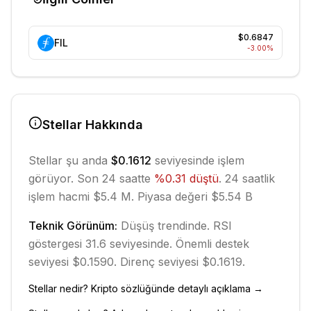
$0.6847
FIL
-3.00
%
Stellar
Hakkında
Stellar
şu anda
$0.1612
seviyesinde işlem
görüyor. Son 24 saatte
%
0.31
düştü
.
24 saatlik
işlem hacmi $5.4 M.
Piyasa değeri $5.54 B
Teknik Görünüm:
Düşüş
trendinde.
RSI
göstergesi 31.6 seviyesinde.
Önemli destek
seviyesi $0.1590.
Direnç seviyesi $0.1619.
Stellar
nedir? Kripto sözlüğünde detaylı açıklama →