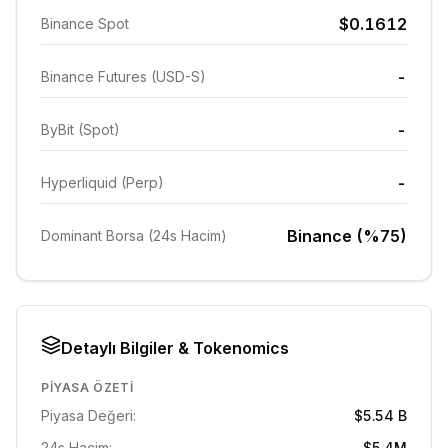
$0.1612
Binance Spot
-
Binance Futures (USD-S)
-
ByBit (Spot)
-
Hyperliquid (Perp)
Binance (%75)
Dominant Borsa (24s Hacim)
Detaylı Bilgiler & Tokenomics
PIYASA ÖZETI
Piyasa Değeri:
$5.54 B
24s Hacim:
$5.4M