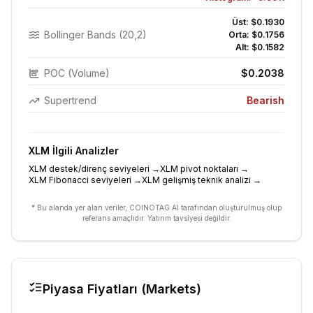
Üst:
$0.1930
Bollinger Bands (20,2)
Orta:
$0.1756
Alt:
$0.1582
POC (Volume)
$0.2038
Supertrend
Bearish
XLM
İlgili Analizler
XLM destek/direnç seviyeleri
→
XLM pivot noktaları
→
XLM Fibonacci seviyeleri
→
XLM gelişmiş teknik analizi
→
* Bu alanda yer alan veriler, COINOTAG AI tarafından oluşturulmuş olup
referans amaçlıdır. Yatırım tavsiyesi değildir.
Piyasa Fiyatları (Markets)