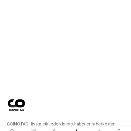
COINOTAG, fiyata etki eden kripto haberlerini herkesten
önce yayınlayan bağımsız bir medya ağıdır.