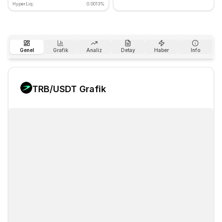
HyperLiq:
0.0013%
Genel
Grafik
Analiz
Detay
Haber
Info
TRB
/USDT Grafik