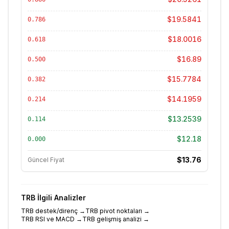
$19.5841
0.786
$18.0016
0.618
$16.89
0.500
$15.7784
0.382
$14.1959
0.214
$13.2539
0.114
$12.18
0.000
$13.76
Güncel Fiyat
TRB
İlgili Analizler
TRB destek/direnç
→
TRB pivot noktaları
→
TRB RSI ve MACD
→
TRB gelişmiş analizi
→