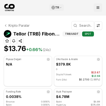
TR
Tellor Teknik Analizi
Kripto Paralar
Tellor şu anda $13.76 seviyesinde işlem görüyor. RSI gös
Tellor 
Tellor (TRB) Fibonacci Seviyeleri
TRB
/USDT
SPOT
$13.76
+
0.66
%
(24s)
Piyasa Değeri
24s Hacim & Aralık
N/A
$379.8K
0
$13.67
Düşük/Yüksek:
$13.94
$0.2700
(
1.98%
)
Fark (24s):
Funding Rate
Açık Pozisyon
0.0038%
$4.78M
Binance:
0.0050%
Bybit:
$4.4M
Bybit:
0.0050%
HyperLiq:
$378.45K