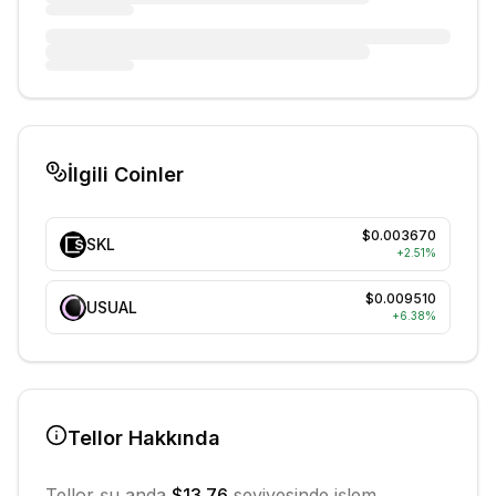
İlgili Coinler
$0.003670
SKL
+
2.51
%
$0.009510
USUAL
+
6.38
%
Tellor
Hakkında
Tellor
şu anda
$13.76
seviyesinde işlem