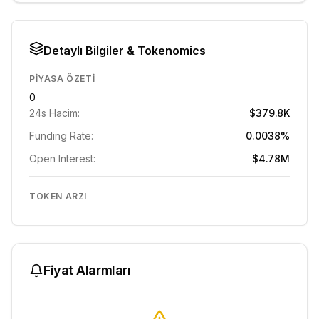
Detaylı Bilgiler & Tokenomics
PIYASA ÖZETI
0
24s Hacim:
$379.8K
Funding Rate:
0.0038%
Open Interest:
$4.78M
TOKEN ARZI
Fiyat Alarmları