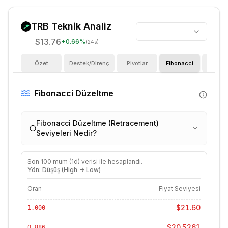
TRB
Teknik Analiz
$13.76
+
0.66
%
(24s)
Özet
Destek/Direnç
Pivotlar
Fibonacci
Göster
Fibonacci Düzeltme
Fibonacci Düzeltme (Retracement)
Seviyeleri Nedir?
Son
100
mum (
1d
) verisi ile hesaplandı.
Yön: Düşüş (High -> Low)
Oran
Fiyat Seviyesi
$21.60
1.000
$20.5261
0.886