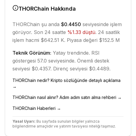
THORChain
Hakkında
THORChain
şu anda
$0.4450
seviyesinde işlem
görüyor. Son 24 saatte
%
1.33
düştü
.
24 saatlik
işlem hacmi $642.51 K.
Piyasa değeri $152.5 M
Teknik Görünüm:
Yatay
trendinde.
RSI
göstergesi 57.0 seviyesinde.
Önemli destek
seviyesi $0.4357.
Direnç seviyesi $0.4489.
THORChain
nedir? Kripto sözlüğünde detaylı açıklama
→
THORChain
nasıl alınır? Adım adım satın alma rehberi →
THORChain
Haberleri →
Yasal Uyarı:
Bu sayfada sunulan bilgiler yalnızca
bilgilendirme amaçlıdır ve yatırım tavsiyesi niteliği taşımaz.