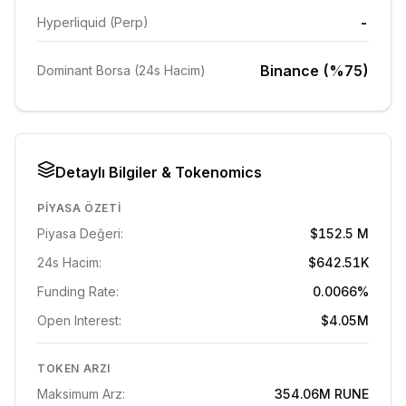
-
Hyperliquid (Perp)
Binance (%75)
Dominant Borsa (24s Hacim)
Detaylı Bilgiler & Tokenomics
PIYASA ÖZETI
Piyasa Değeri:
$152.5 M
24s Hacim:
$642.51K
Funding Rate:
0.0066%
Open Interest:
$4.05M
TOKEN ARZI
Maksimum Arz:
354.06M
RUNE