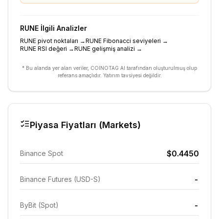
RUNE
İlgili Analizler
RUNE pivot noktaları
→
RUNE Fibonacci seviyeleri
→
RUNE RSI değeri
→
RUNE gelişmiş analizi
→
* Bu alanda yer alan veriler, COINOTAG AI tarafından oluşturulmuş olup
referans amaçlıdır. Yatırım tavsiyesi değildir.
Piyasa Fiyatları (Markets)
$0.4450
Binance Spot
-
Binance Futures (USD-S)
-
ByBit (Spot)