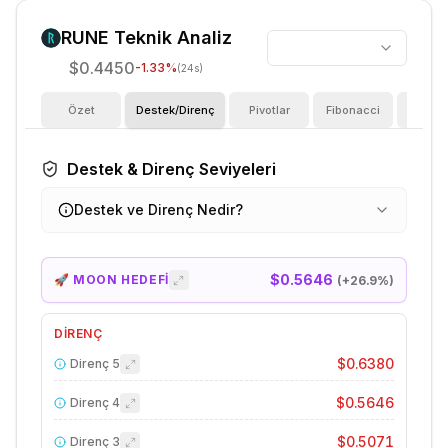
RUNE
Teknik Analiz
$0.4450
-1.33
%
(24s)
Özet
Destek/Direnç
Pivotlar
Fibonacci
Göster
Destek & Direnç Seviyeleri
Destek ve Direnç Nedir?
$0.5646
🚀 MOON HEDEFİ
(+
26.9
%)
DIRENÇ
$0.6380
Direnç
5
$0.5646
Direnç
4
$0.5071
Direnç
3