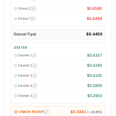
$0.4580
Direnç
2
$0.4489
Direnç
1
Güncel Fiyat
$0.4450
DESTEK
$0.4357
Destek
1
$0.4260
Destek
2
$0.4105
Destek
3
$0.3800
Destek
4
$0.2950
Destek
5
$0.3341
💥 CRASH HEDEFİ
(
-24.9
%)