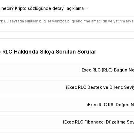
C
nedir? Kripto sözlüğünde detaylı açıklama →
ı:
Bu sayfada sunulan bilgiler yalnızca bilgilendirme amaçlıdır ve yatırım tavsi
c RLC
Hakkında Sıkça Sorulan Sorular
iExec RLC (RLC) Bugün N
iExec RLC Destek ve Direnç Seviy
iExec RLC RSI Değeri N
iExec RLC Fibonacci Düzeltme Sevi