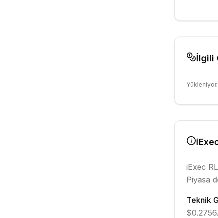
İlgili
Yükleniyor..
iExe
iExec R
Piyasa d
Teknik 
$0.2756