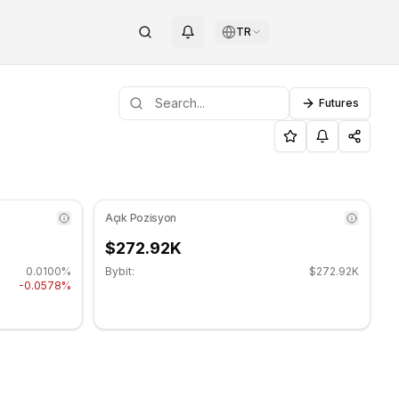
TR
Futures
d düşüş yönünde. Önemli destek seviyesi: $0.2729, Direnç 
LC) Destek ve Direnç Seviyele
Açık Pozisyon
$272.92K
0.0100%
Bybit:
$272.92K
-0.0578%