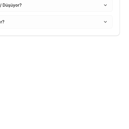
 / Düşüyor?
ır?