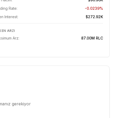
ding Rate:
-0.0239%
n Interest:
$272.92K
KEN ARZI
simum Arz:
87.00M
RLC
pmanız gerekiyor