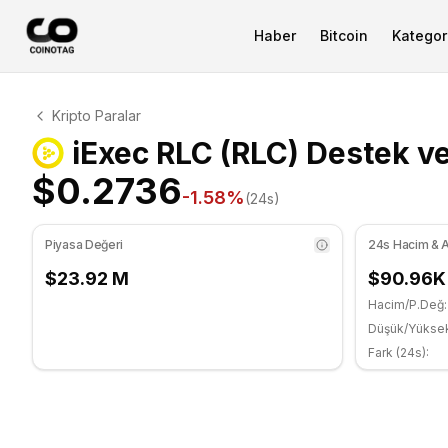
Haber
Bitcoin
Kategori
iExec RLC Teknik Analizi
Kripto Paralar
iExec RLC şu anda $0.2736 seviyesinde işlem görüyor. 
iExec RLC (RLC) Destek ve
$0.2736
-1.58
%
(24s)
Piyasa Değeri
24s Hacim & A
$23.92 M
$90.96K
Hacim/P.Değ:
Düşük/Yükse
Fark (24s):