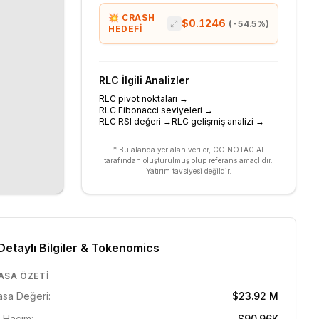
💥 CRASH
$0.1246
(
-54.5
%)
HEDEFİ
RLC
İlgili Analizler
RLC pivot noktaları
→
RLC Fibonacci seviyeleri
→
RLC RSI değeri
→
RLC gelişmiş analizi
→
* Bu alanda yer alan veriler, COINOTAG AI
tarafından oluşturulmuş olup referans amaçlıdır.
Yatırım tavsiyesi değildir.
Detaylı Bilgiler & Tokenomics
ASA ÖZETI
asa Değeri:
$23.92 M
 Hacim:
$90.96K