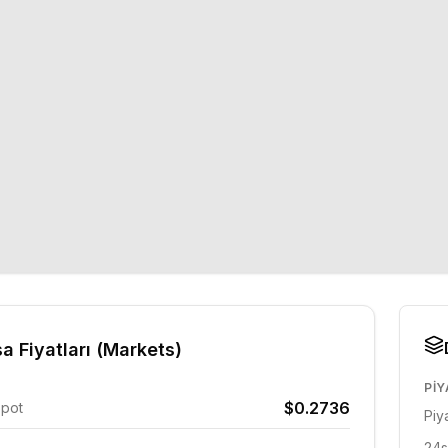
a Fiyatları (Markets)
PIY
$0.2736
Spot
Piy
24s