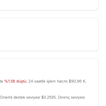
tte
%
1.58
düştü
.
24 saatlik işlem hacmi $90.96 K.
Önemli destek seviyesi $0.2595.
Direnç seviyesi