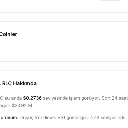
 Coinler
.
c RLC
Hakkında
LC
şu anda
$0.2736
seviyesinde işlem görüyor. Son 24 saa
eğeri $23.92 M
Görünüm:
Düşüş
trendinde.
RSI göstergesi 47.8 seviyesinde.
.