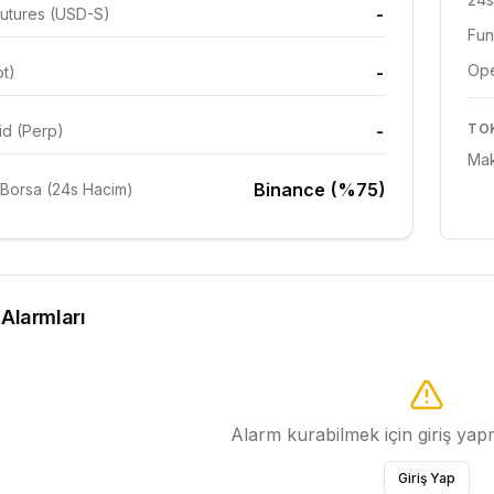
-
utures (USD-S)
Fun
Ope
-
ot)
-
TO
id (Perp)
Mak
Binance (%75)
Borsa (24s Hacim)
 Alarmları
Alarm kurabilmek için giriş ya
Giriş Yap