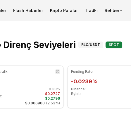
ler
Flash Haberler
Kripto Paralar
TradFi
Rehber
RSI göstergesi 47.78 seviyesinde nötr bölgede. Günlük tren
iExec RLC (R
 Direnç Seviyeleri
RLC
/USDT
SPOT
ralık
Funding Rate
-0.0239%
0.38%
Binance:
$0.2727
Bybit:
k:
$0.2796
$0.006900
(
2.53%
)