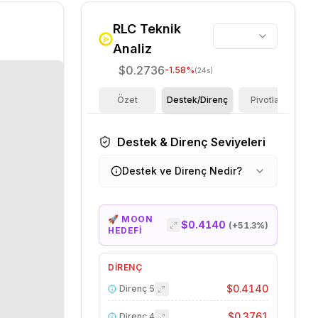
RLC
Teknik
Analiz
$0.2736
-1.58
%
(24s)
Özet
Destek/Direnç
Pivotlar
F
Destek & Direnç Seviyeleri
Destek ve Direnç Nedir?
🚀 MOON
$0.4140
(+
51.3
%)
HEDEFİ
DIRENÇ
$0.4140
Direnç
5
$0.3761
Direnç
4