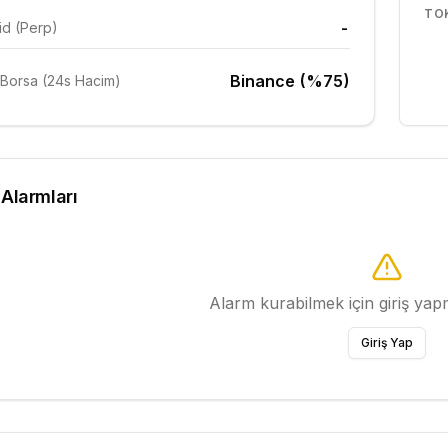
TO
-
id (Perp)
Binance (%75)
Borsa (24s Hacim)
 Alarmları
Alarm kurabilmek için giriş ya
Giriş Yap