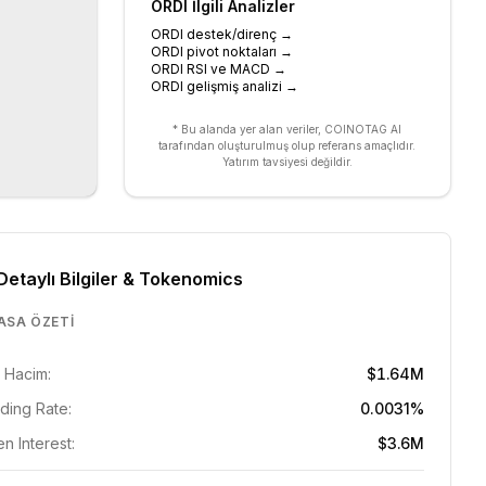
ORDI
İlgili Analizler
ORDI destek/direnç
→
ORDI pivot noktaları
→
ORDI RSI ve MACD
→
ORDI gelişmiş analizi
→
* Bu alanda yer alan veriler, COINOTAG AI
tarafından oluşturulmuş olup referans amaçlıdır.
Yatırım tavsiyesi değildir.
Detaylı Bilgiler & Tokenomics
ASA ÖZETI
 Hacim:
$1.64M
ding Rate:
0.0031%
n Interest:
$3.6M