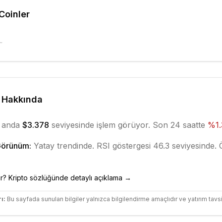
 Coinler
.
Hakkında
 anda
$3.378
seviyesinde işlem görüyor. Son 24 saatte
%
1
Görünüm:
Yatay
trendinde.
RSI göstergesi 46.3 seviyesinde.
Ö
r? Kripto sözlüğünde detaylı açıklama →
ı:
Bu sayfada sunulan bilgiler yalnızca bilgilendirme amaçlıdır ve yatırım tavsi