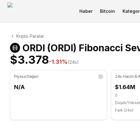
Haber
Bitcoin
Kategori
ORDI Teknik Analizi
Kripto Paralar
ORDI şu anda $3.378 seviyesinde işlem görüyor. RSI gös
ORDI (ORDI) Fibonacci Sev
$3.378
-1.31
%
(24s)
Piyasa Değeri
24s Hacim & A
N/A
$1.64M
0
Düşük/Yükse
Fark (24s):