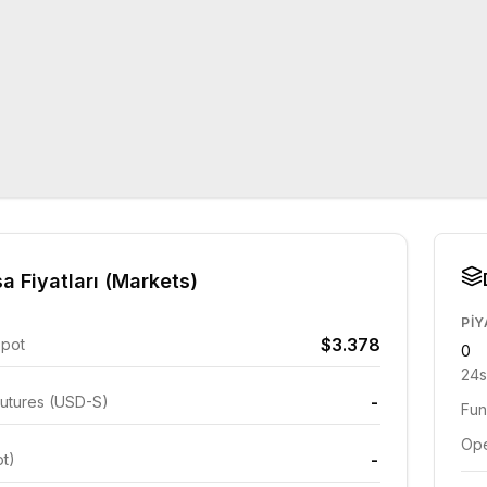
a Fiyatları (Markets)
PIY
$3.378
Spot
0
24s
-
utures (USD-S)
Fun
Ope
-
ot)