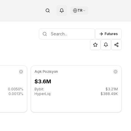
TR
Futures
 seyrediyor. Önemli destek seviyesi: $3.3217, Direnç seviye
Seviyeleri - COINOTAG
Açık Pozisyon
$3.6M
0.0050%
Bybit:
$3.21M
0.0013%
HyperLiq:
$388.49K