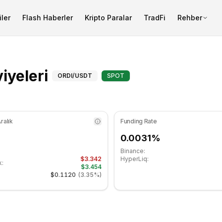
ler
Flash Haberler
Kripto Paralar
TradFi
Rehber
tergesi 46.30 seviyesinde nötr bölgede. Günlük trend yatay
ORDI (ORDI) Fibonacci 
iyeleri
ORDI
/USDT
SPOT
ralık
Funding Rate
0.0031%
Binance:
$3.342
HyperLiq:
k:
$3.454
$0.1120
(
3.35%
)