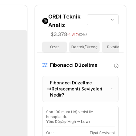
ORDI
Teknik
Analiz
$3.378
-1.31
%
(24s)
Özet
Destek/Direnç
Pivotlar
F
Fibonacci Düzeltme
Fibonacci Düzeltme
(Retracement) Seviyeleri
Nedir?
Son
100
mum (
1d
) verisi ile
hesaplandı.
Yön: Düşüş (High -> Low)
Oran
Fiyat Seviyesi