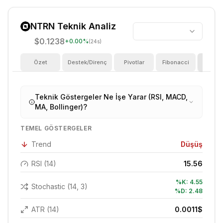
NTRN
Teknik Analiz
$0.1238
+
0.00
%
(24s)
Özet
Destek/Direnç
Pivotlar
Fibonacci
Göster
Teknik Göstergeler Ne İşe Yarar (RSI, MACD,
MA, Bollinger)?
TEMEL GÖSTERGELER
Trend
Düşüş
RSI (14)
15.56
%K:
4.55
Stochastic (14, 3)
%D:
2.48
ATR (14)
0.0011
$