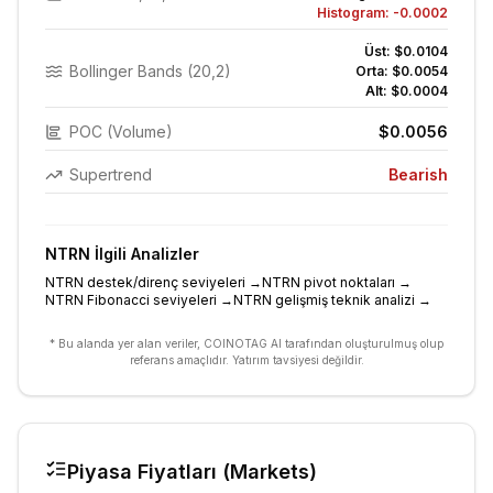
Histogram:
-0.0002
Üst:
$0.0104
Bollinger Bands (20,2)
Orta:
$0.0054
Alt:
$0.0004
POC (Volume)
$0.0056
Supertrend
Bearish
NTRN
İlgili Analizler
NTRN destek/direnç seviyeleri
→
NTRN pivot noktaları
→
NTRN Fibonacci seviyeleri
→
NTRN gelişmiş teknik analizi
→
* Bu alanda yer alan veriler, COINOTAG AI tarafından oluşturulmuş olup
referans amaçlıdır. Yatırım tavsiyesi değildir.
Piyasa Fiyatları (Markets)