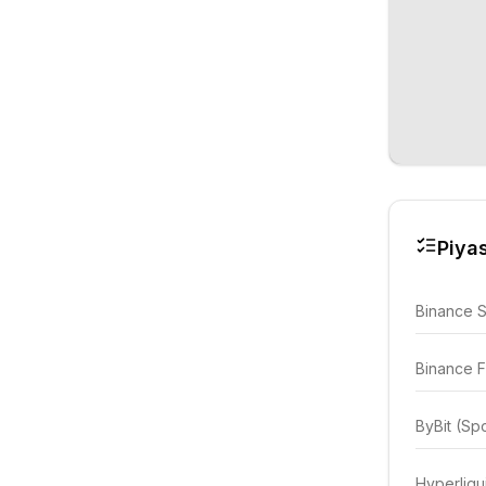
Piyas
Binance 
Binance F
ByBit (Sp
Hyperliqu