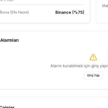
Mak
Binance (%75)
Borsa (24s Hacim)
 Alarmları
Alarm kurabilmek için giriş ya
Giriş Yap
 Coinler