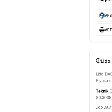
ARB
APT
Lido
Lido DA
Piyasa d
Teknik 
$0.3039
Lido DAO