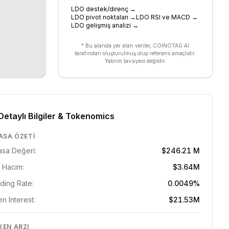
LDO destek/direnç
→
LDO pivot noktaları
→
LDO RSI ve MACD
→
LDO gelişmiş analizi
→
* Bu alanda yer alan veriler, COINOTAG AI
tarafından oluşturulmuş olup referans amaçlıdır.
Yatırım tavsiyesi değildir.
Detaylı Bilgiler & Tokenomics
ASA ÖZETI
asa Değeri:
$246.21 M
 Hacim:
$3.64M
ding Rate:
0.0049%
n Interest:
$21.53M
KEN ARZI