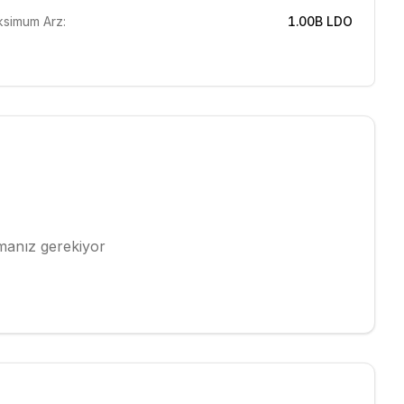
simum Arz:
1.00B
LDO
pmanız gerekiyor