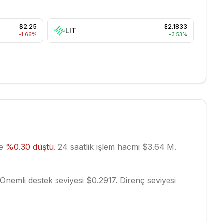
$2.25
$2.1833
LIT
-1.66
%
+
3.53
%
te
%
0.30
düştü
.
24 saatlik işlem hacmi $3.64 M.
Önemli destek seviyesi $0.2917.
Direnç seviyesi