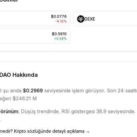
$0.0776
DEXE
-4.32
%
$0.5910
+
0.68
%
 DAO
Hakkında
O
şu anda
$0.2969
seviyesinde işlem görüyor. Son 24 saat
eğeri $246.21 M
Görünüm:
Düşüş
trendinde.
RSI göstergesi 38.9 seviyesinde.
.
nedir? Kripto sözlüğünde detaylı açıklama →