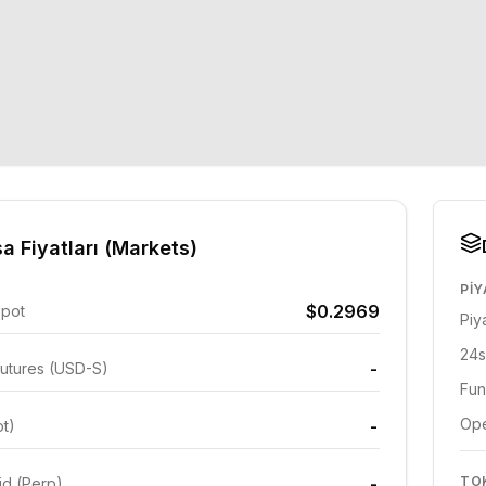
a Fiyatları (Markets)
PIY
$0.2969
Spot
Piy
24s
-
utures (USD-S)
Fun
Ope
-
ot)
-
TO
id (Perp)