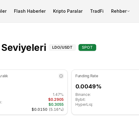
ler
Flash Haberler
Kripto Paralar
TradFi
Rehber
SI göstergesi 38.85 seviyesinde nötr bölgede. Günlük tren
Lido DAO (LDO) Fibo
Seviyeleri
LDO
/USDT
SPOT
ralık
Funding Rate
0.0049%
1.47%
Binance:
$0.2905
Bybit:
k:
$0.3055
HyperLiq:
$0.0150
(
5.16%
)