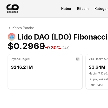
Haber
Bitcoin
Kategori
Lido DAO Teknik Analizi
Kripto Paralar
Lido DAO şu anda $0.2969 seviyesinde işlem görüyor. R
Lido DAO (LDO) Fibonacci 
$0.2969
-0.30
%
(24s)
Piyasa Değeri
24s Hacim & A
$246.21 M
$3.64M
Hacim/P.Değ:
Düşük/Yükse
Fark (24s):