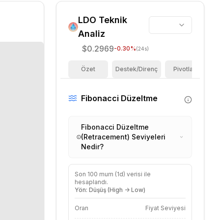
LDO
Teknik
Analiz
$0.2969
-0.30
%
(24s)
Özet
Destek/Direnç
Pivotlar
F
Fibonacci Düzeltme
Fibonacci Düzeltme
(Retracement) Seviyeleri
Nedir?
Son
100
mum (
1d
) verisi ile
hesaplandı.
Yön: Düşüş (High -> Low)
Oran
Fiyat Seviyesi