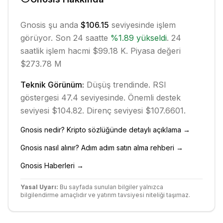
Gnosis
şu anda
$106.15
seviyesinde işlem
görüyor. Son 24 saatte
%
1.89
yükseldi
.
24
saatlik işlem hacmi $99.18 K.
Piyasa değeri
$273.78 M
Teknik Görünüm:
Düşüş
trendinde.
RSI
göstergesi 47.4 seviyesinde.
Önemli destek
seviyesi $104.82.
Direnç seviyesi $107.6601.
Gnosis
nedir? Kripto sözlüğünde detaylı açıklama →
Gnosis
nasıl alınır? Adım adım satın alma rehberi →
Gnosis
Haberleri →
Yasal Uyarı:
Bu sayfada sunulan bilgiler yalnızca
bilgilendirme amaçlıdır ve yatırım tavsiyesi niteliği taşımaz.