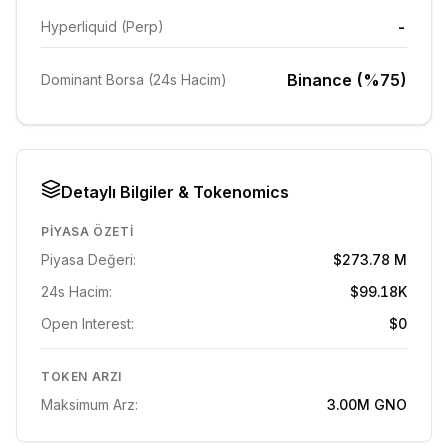
-
Hyperliquid (Perp)
Binance (%75)
Dominant Borsa (24s Hacim)
Detaylı Bilgiler & Tokenomics
PIYASA ÖZETI
Piyasa Değeri:
$273.78 M
24s Hacim:
$99.18K
Open Interest:
$0
TOKEN ARZI
Maksimum Arz:
3.00M
GNO