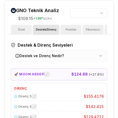
GNO
Teknik Analiz
$106.15
+
1.89
%
(24s)
Özet
Destek/Direnç
Pivotlar
Fibonacci
Göster
Destek & Direnç Seviyeleri
Destek ve Direnç Nedir?
$124.88
🚀 MOON HEDEFİ
(+
17.6
%)
DIRENÇ
$155.4176
Direnç
5
$142.415
Direnç
4
$129.4712
Direnç
3