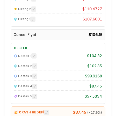
$110.4727
Direnç
2
$107.6601
Direnç
1
Güncel Fiyat
$106.15
DESTEK
$104.82
Destek
1
$102.35
Destek
2
$99.9168
Destek
3
$87.45
Destek
4
$57.5354
Destek
5
$87.45
💥 CRASH HEDEFİ
(
-17.6
%)