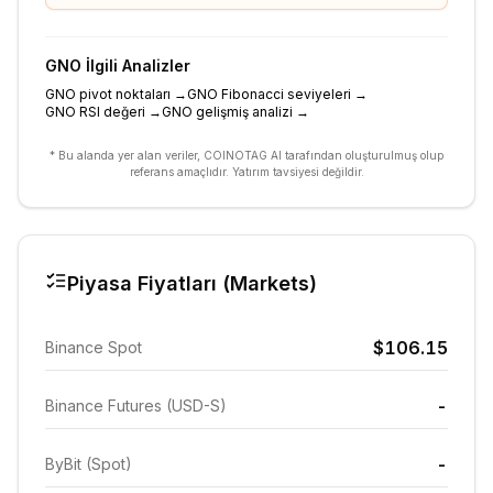
GNO
İlgili Analizler
GNO pivot noktaları
→
GNO Fibonacci seviyeleri
→
GNO RSI değeri
→
GNO gelişmiş analizi
→
* Bu alanda yer alan veriler, COINOTAG AI tarafından oluşturulmuş olup
referans amaçlıdır. Yatırım tavsiyesi değildir.
Piyasa Fiyatları (Markets)
$106.15
Binance Spot
-
Binance Futures (USD-S)
-
ByBit (Spot)