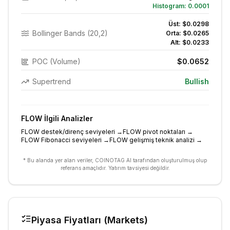
Histogram:
0.0001
Üst:
$0.0298
Bollinger Bands (20,2)
Orta:
$0.0265
Alt:
$0.0233
POC (Volume)
$0.0652
Supertrend
Bullish
FLOW
İlgili Analizler
FLOW destek/direnç seviyeleri
→
FLOW pivot noktaları
→
FLOW Fibonacci seviyeleri
→
FLOW gelişmiş teknik analizi
→
* Bu alanda yer alan veriler, COINOTAG AI tarafından oluşturulmuş olup
referans amaçlıdır. Yatırım tavsiyesi değildir.
Piyasa Fiyatları (Markets)