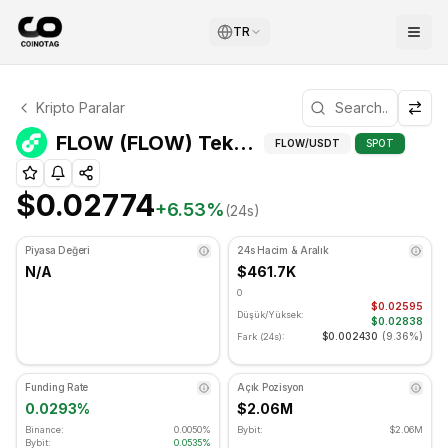
TR
FLOW Teknik Analizi
Kripto Paralar
FLOW şu anda $0.02774 seviyesinde işlem görüyor. RSI gö
FLOW 
FLOW (FLOW) Teknik Göstergeler
FLOW
/USDT
SPOT
$0.02774
+
6.53
%
(24s)
Piyasa Değeri
24s Hacim & Aralık
N/A
$461.7K
0
$0.02595
Düşük/Yüksek:
$0.02838
$0.002430
(
9.36%
)
Fark (24s):
Funding Rate
Açık Pozisyon
0.0293%
$2.06M
Binance:
0.0050%
Bybit:
$2.06M
Bybit:
0.0535%