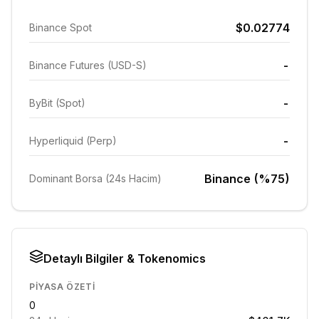
$0.02774
Binance Spot
-
Binance Futures (USD-S)
-
ByBit (Spot)
-
Hyperliquid (Perp)
Binance (%75)
Dominant Borsa (24s Hacim)
Detaylı Bilgiler & Tokenomics
PIYASA ÖZETI
0