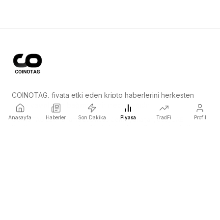
COINOTAG, fiyata etki eden kripto haberlerini herkesten
önce yayınlayan bağımsız bir medya ağıdır.
Anasayfa
Haberler
Son Dakika
Piyasa
TradFi
Profil
COINOTAG LLC · Shams Business Center, Sharjah, 839, UAE
Kayıtlı medya kuruluşu; içeriklerimiz tarafsız editoryal standartlara
tabidir.
Platform
Haberler
Kategoriler
Kripto Paralar