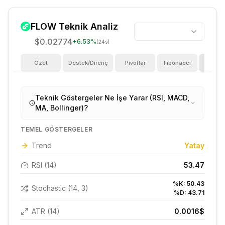
FLOW
Teknik Analiz
$0.02774
+
6.53
%
(24s)
Özet
Destek/Direnç
Pivotlar
Fibonacci
Göster
Teknik Göstergeler Ne İşe Yarar (RSI, MACD,
MA, Bollinger)?
TEMEL GÖSTERGELER
Trend
Yatay
RSI (14)
53.47
%K:
50.43
Stochastic (14, 3)
%D:
43.71
ATR (14)
0.0016
$