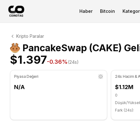
Haber
Bitcoin
Kategori
PancakeSwap Teknik Analizi
Kripto Paralar
PancakeSwap şu anda $1.397 seviyesinde işlem görüyor. 
PancakeSwap (CAKE) Geli
$1.397
-0.36
%
(24s)
Piyasa Değeri
24s Hacim & A
N/A
$1.12M
0
Düşük/Yükse
Fark (24s):