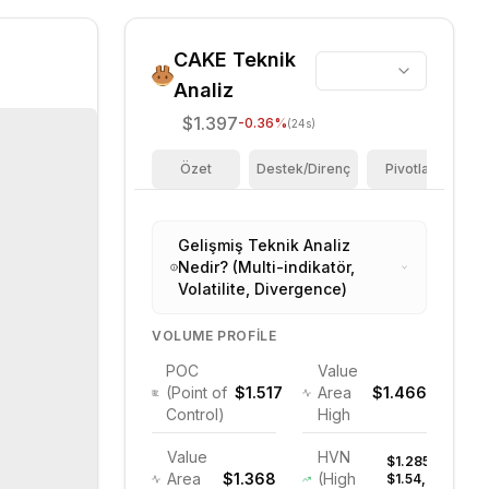
CAKE
Teknik
Analiz
$1.397
-0.36
%
(24s)
Özet
Destek/Direnç
Pivotlar
F
Gelişmiş Teknik Analiz
Nedir? (Multi-indikatör,
Volatilite, Divergence)
VOLUME PROFILE
POC
Value
(Point of
$1.517
Area
$1.466
Control)
High
Value
HVN
$1.285,
Area
$1.368
(High
$1.54,