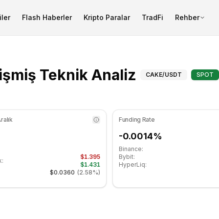
ler
Flash Haberler
Kripto Paralar
TradFi
Rehber
RSI göstergesi 48.10 seviyesinde nötr bölgede. Günlük tren
PancakeSwa
şmiş Teknik Analiz
CAKE
/USDT
SPOT
ralık
Funding Rate
-0.0014%
Binance:
$1.395
Bybit:
k:
$1.431
HyperLiq:
$0.0360
(
2.58%
)