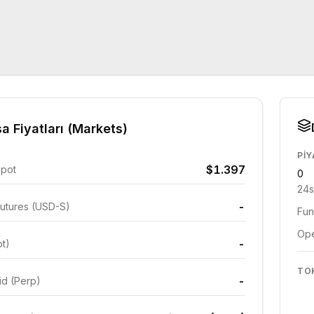
a Fiyatları (Markets)
PIY
$1.397
Spot
0
24s
-
utures (USD-S)
Fun
Ope
-
ot)
TO
-
id (Perp)