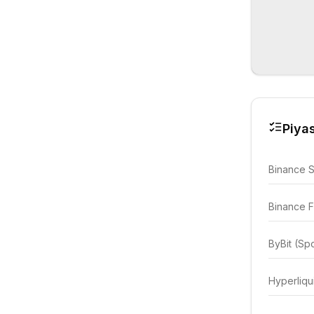
Piyas
Binance 
Binance F
ByBit (Sp
Hyperliqu