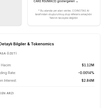
CAKE RSI/MACD göstergeleri
→
* Bu alanda yer alan veriler, COINOTAG AI
tarafından oluşturulmuş olup referans amaçlıdır.
Yatırım tavsiyesi değildir.
Detaylı Bilgiler & Tokenomics
ASA ÖZETI
 Hacim:
$1.12M
ding Rate:
-0.0014%
n Interest:
$2.84M
KEN ARZI