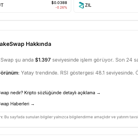
$0.0388
UT
ZIL
-0.26
%
cakeSwap
Hakkında
eSwap
şu anda
$1.397
seviyesinde işlem görüyor. Son 24 s
Görünüm:
Yatay
trendinde.
RSI göstergesi 48.1 seviyesinde.
Ö
Swap
nedir? Kripto sözlüğünde detaylı açıklama →
Swap
Haberleri →
ı:
Bu sayfada sunulan bilgiler yalnızca bilgilendirme amaçlıdır ve yatırım tavsi