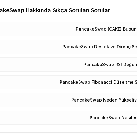
cakeSwap
Hakkında Sıkça Sorulan Sorular
PancakeSwap (CAKE) Bugün
PancakeSwap Destek ve Direnç Sev
PancakeSwap RSI Değeri
PancakeSwap Fibonacci Düzeltme Se
PancakeSwap Neden Yükseliyo
PancakeSwap Nasıl Al