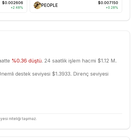
$0.002606
$0.007150
PEOPLE
+
2.48
%
+
0.28
%
aatte
%
0.36
düştü
.
24 saatlik işlem hacmi $1.12 M.
nemli destek seviyesi $1.3933.
Direnç seviyesi
yesi niteliği taşımaz.