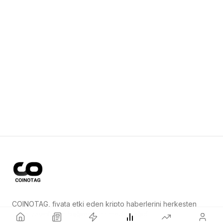
COINOTAG, fiyata etki eden kripto haberlerini herkesten
önce yayınlayan bağımsız bir medya ağıdır.