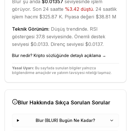
Blur
şu anda
$0.01357
seviyesinde işlem
görüyor. Son 24 saatte
%
3.42
düştü
.
24 saatlik
işlem hacmi $325.87 K.
Piyasa değeri $38.81 M
Teknik Görünüm:
Düşüş
trendinde.
RSI
göstergesi 37.8 seviyesinde.
Önemli destek
seviyesi $0.0133.
Direnç seviyesi $0.0137.
Blur
nedir? Kripto sözlüğünde detaylı açıklama →
Yasal Uyarı:
Bu sayfada sunulan bilgiler yalnızca
bilgilendirme amaçlıdır ve yatırım tavsiyesi niteliği taşımaz.
Blur
Hakkında Sıkça Sorulan Sorular
Blur (BLUR) Bugün Ne Kadar?