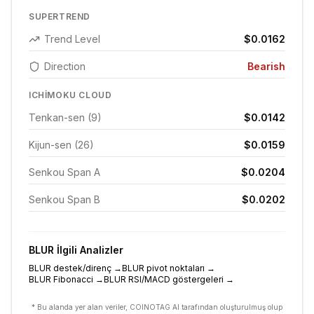
SUPERTREND
Trend Level
$0.0162
Direction
Bearish
ICHIMOKU CLOUD
Tenkan-sen (9)
$0.0142
Kijun-sen (26)
$0.0159
Senkou Span A
$0.0204
Senkou Span B
$0.0202
BLUR
İlgili Analizler
BLUR destek/direnç
→
BLUR pivot noktaları
→
BLUR Fibonacci
→
BLUR RSI/MACD göstergeleri
→
* Bu alanda yer alan veriler, COINOTAG AI tarafından oluşturulmuş olup