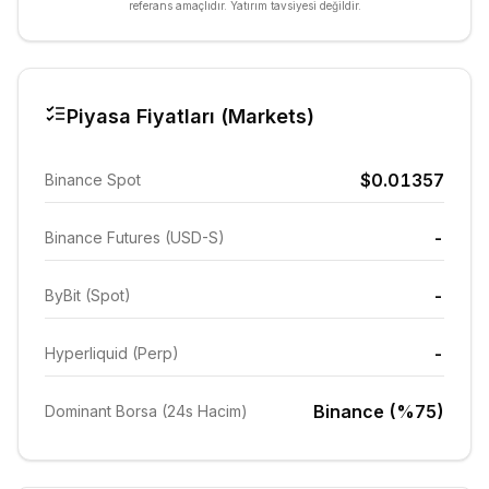
referans amaçlıdır. Yatırım tavsiyesi değildir.
Piyasa Fiyatları (Markets)
$0.01357
Binance Spot
-
Binance Futures (USD-S)
-
ByBit (Spot)
-
Hyperliquid (Perp)
Binance (%75)
Dominant Borsa (24s Hacim)