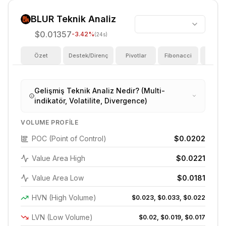
BLUR
Teknik Analiz
$0.01357
-3.42
%
(24s)
Özet
Destek/Direnç
Pivotlar
Fibonacci
Göster
Gelişmiş Teknik Analiz Nedir? (Multi-
indikatör, Volatilite, Divergence)
VOLUME PROFILE
POC (Point of Control)
$0.0202
Value Area High
$0.0221
Value Area Low
$0.0181
HVN (High Volume)
$0.023, $0.033, $0.022
LVN (Low Volume)
$0.02, $0.019, $0.017