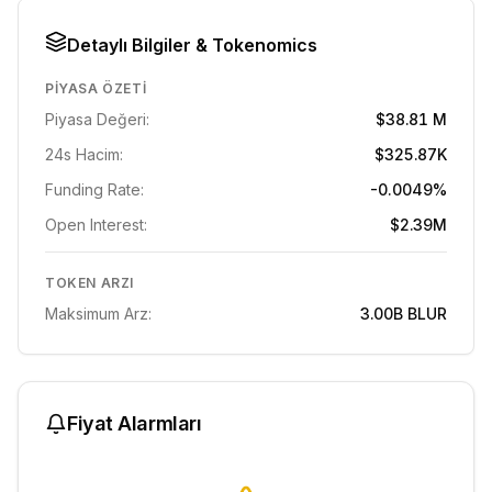
Detaylı Bilgiler & Tokenomics
PIYASA ÖZETI
Piyasa Değeri:
$38.81 M
24s Hacim:
$325.87K
Funding Rate:
-0.0049%
Open Interest:
$2.39M
TOKEN ARZI
Maksimum Arz:
3.00B
BLUR
Fiyat Alarmları