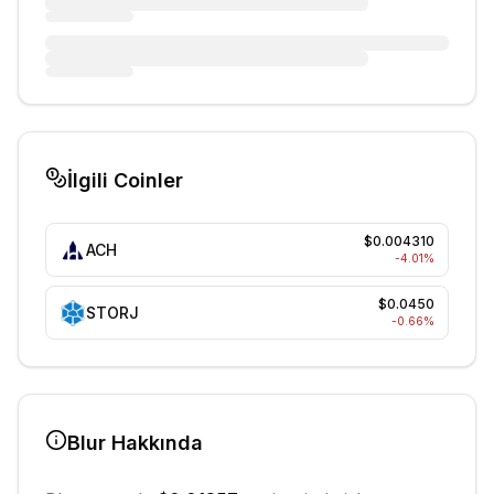
İlgili Coinler
$0.004310
ACH
-4.01
%
$0.0450
STORJ
-0.66
%
Blur
Hakkında