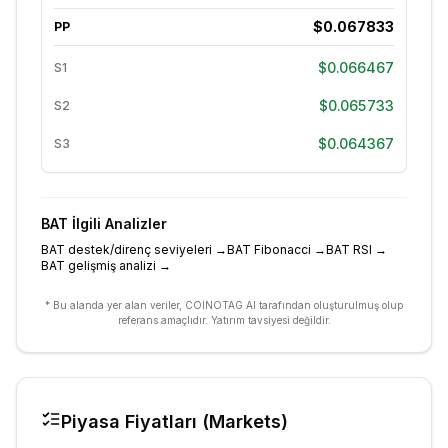
$0.067833
PP
$0.066467
S1
$0.065733
S2
$0.064367
S3
BAT
İlgili Analizler
BAT destek/direnç seviyeleri
→
BAT Fibonacci
→
BAT RSI
→
BAT gelişmiş analizi
→
* Bu alanda yer alan veriler, COINOTAG AI tarafından oluşturulmuş olup
referans amaçlıdır. Yatırım tavsiyesi değildir.
Piyasa Fiyatları (Markets)