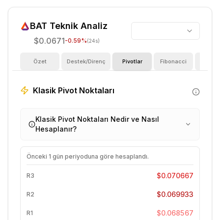
BAT
Teknik Analiz
$0.0671
-0.59
%
(24s)
Özet
Destek/Direnç
Pivotlar
Fibonacci
Göster
Klasik Pivot Noktaları
Klasik Pivot Noktaları Nedir ve Nasıl
Hesaplanır?
Önceki
1 gün
periyoduna göre hesaplandı.
$0.070667
R3
$0.069933
R2
$0.068567
R1