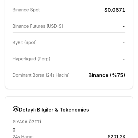
$0.0671
Binance Spot
-
Binance Futures (USD-S)
-
ByBit (Spot)
-
Hyperliquid (Perp)
Binance (%75)
Dominant Borsa (24s Hacim)
Detaylı Bilgiler & Tokenomics
PIYASA ÖZETI
0
24s Hacim:
$201.2K