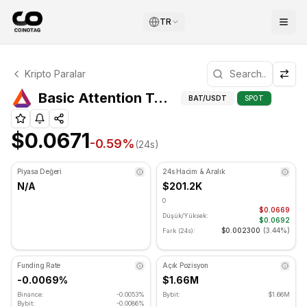
TR
Basic Attention Token Teknik Analizi
Kripto Paralar
Basic Attention Token şu anda $0.0671 seviyesinde işlem
Basic Attention Token (BAT) Pivot Noktaları
BAT
/USDT
SPOT
$0.0671
-0.59
%
(24s)
Piyasa Değeri
24s Hacim & Aralık
N/A
$201.2K
0
$0.0669
Düşük/Yüksek:
$0.0692
$0.002300
(
3.44%
)
Fark (24s):
Funding Rate
Açık Pozisyon
-0.0069%
$1.66M
Binance:
-0.0053%
Bybit:
$1.66M
Bybit:
-0.0086%