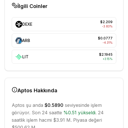
İlgili Coinler
$2.209
DEXE
-3.83
%
$0.0777
ARB
-4.31
%
$2.1945
LIT
+
3.15
%
Aptos
Hakkında
Aptos
şu anda
$0.5890
seviyesinde işlem
görüyor. Son 24 saatte
%
0.51
yükseldi
.
24
saatlik işlem hacmi $3.91 M.
Piyasa değeri
$500.62 M