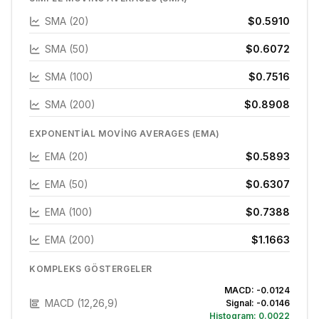
SMA (20)
$0.5910
SMA (50)
$0.6072
SMA (100)
$0.7516
SMA (200)
$0.8908
EXPONENTIAL MOVING AVERAGES (EMA)
EMA (20)
$0.5893
EMA (50)
$0.6307
EMA (100)
$0.7388
EMA (200)
$1.1663
KOMPLEKS GÖSTERGELER
MACD:
-0.0124
MACD (12,26,9)
Signal:
-0.0146
Histogram:
0.0022