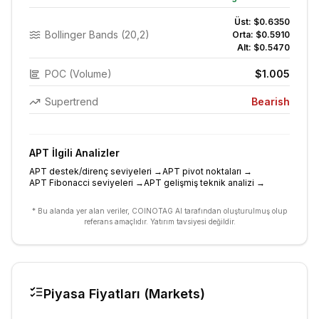
Üst:
$0.6350
Bollinger Bands (20,2)
Orta:
$0.5910
Alt:
$0.5470
POC (Volume)
$1.005
Supertrend
Bearish
APT
İlgili Analizler
APT destek/direnç seviyeleri
→
APT pivot noktaları
→
APT Fibonacci seviyeleri
→
APT gelişmiş teknik analizi
→
* Bu alanda yer alan veriler, COINOTAG AI tarafından oluşturulmuş olup
referans amaçlıdır. Yatırım tavsiyesi değildir.
Piyasa Fiyatları (Markets)