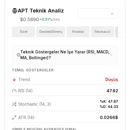
APT
Teknik Analiz
$0.5890
+
0.51
%
(24s)
Özet
Destek/Direnç
Pivotlar
Fibonacci
Göster
Teknik Göstergeler Ne İşe Yarar (RSI, MACD,
MA, Bollinger)?
TEMEL GÖSTERGELER
Trend
Düşüş
RSI (14)
47.82
%K:
47.87
Stochastic (14, 3)
%D:
44.33
ATR (14)
0.0266
$
SIMPLE MOVING AVERAGES (SMA)