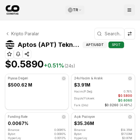
TR
Aptos Teknik Analizi
Kripto Paralar
Aptos şu anda $0.5890 seviyesinde işlem görüyor. RSI gö
Aptos (
Aptos (APT) Teknik Göstergeler
APT
/USDT
SPOT
$0.5890
+
0.51
%
(24s)
Piyasa Değeri
24s Hacim & Aralık
$500.62 M
$3.91M
Hacim/P.Değ:
0.78%
$0.5800
Düşük/Yüksek:
$0.6060
$0.0260
(
4.48%
)
Fark (24s):
Funding Rate
Açık Pozisyon
0.0067%
$35.36M
Binance:
0.0095%
Binance:
$14.35M
Bybit:
0.0093%
Bybit:
$17.03M
HyperLiq:
0.0013%
HyperLiq:
$3.97M