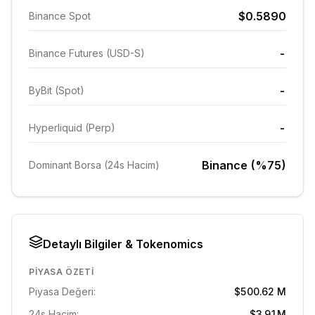
$0.5890
Binance Spot
-
Binance Futures (USD-S)
-
ByBit (Spot)
-
Hyperliquid (Perp)
Binance (%75)
Dominant Borsa (24s Hacim)
Detaylı Bilgiler & Tokenomics
PIYASA ÖZETI
Piyasa Değeri:
$500.62 M
24s Hacim:
$3.91M