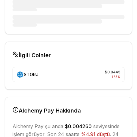
İlgili Coinler
$0.0445
STORJ
-1.33
%
Alchemy Pay
Hakkında
Alchemy Pay
şu anda
$0.004260
seviyesinde
işlem görüyor. Son 24 saatte
%
4.91
düştü
.
24