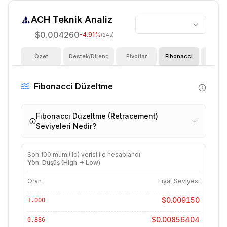
ACH
Teknik Analiz
$0.004260
-4.91
%
(24s)
Özet
Destek/Direnç
Pivotlar
Fibonacci
Göster
Fibonacci Düzeltme
Fibonacci Düzeltme (Retracement)
Seviyeleri Nedir?
Son
100
mum (
1d
) verisi ile hesaplandı.
Yön: Düşüş (High -> Low)
Oran
Fiyat Seviyesi
$0.009150
1.000
$0.00856404
0.886