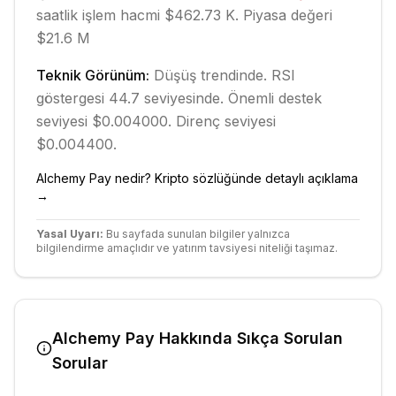
saatlik işlem hacmi $462.73 K.
Piyasa değeri
$21.6 M
Teknik Görünüm:
Düşüş
trendinde.
RSI
göstergesi 44.7 seviyesinde.
Önemli destek
seviyesi $0.004000.
Direnç seviyesi
$0.004400.
Alchemy Pay
nedir? Kripto sözlüğünde detaylı açıklama
→
Yasal Uyarı:
Bu sayfada sunulan bilgiler yalnızca
bilgilendirme amaçlıdır ve yatırım tavsiyesi niteliği taşımaz.
Alchemy Pay
Hakkında Sıkça Sorulan
Sorular