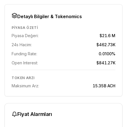
Detaylı Bilgiler & Tokenomics
PIYASA ÖZETI
Piyasa Değeri:
$21.6 M
24s Hacim:
$462.73K
Funding Rate:
0.0100%
Open Interest:
$841.27K
TOKEN ARZI
Maksimum Arz:
15.35B
ACH
Fiyat Alarmları