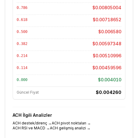
$0.00805004
0.786
$0.00718652
0.618
$0.006580
0.500
$0.00597348
0.382
$0.00510996
0.214
$0.00459596
0.114
$0.004010
0.000
$0.004260
Güncel Fiyat
ACH
İlgili Analizler
ACH destek/direnç
→
ACH pivot noktaları
→
ACH RSI ve MACD
→
ACH gelişmiş analizi
→