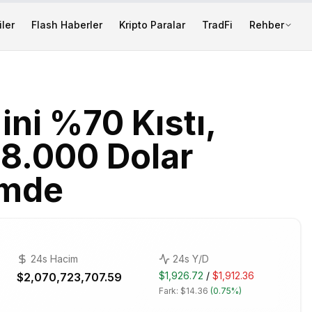
ler
Flash Haberler
Kripto Paralar
TradFi
Rehber
ni %70 Kıstı,
 8.000 Dolar
emde
24s Hacim
24s Y/D
$1,926.72
/
$1,912.36
$2,070,723,707.59
Fark:
$14.36
(
0.75%
)