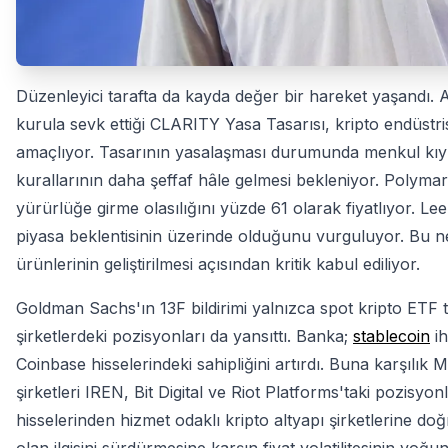
Düzenleyici tarafta da kayda değer bir hareket yaşandı.
kurula sevk ettiği CLARITY Yasa Tasarısı, kripto endüstris
amaçlıyor. Tasarının yasalaşması durumunda menkul kıyme
kurallarının daha şeffaf hâle gelmesi bekleniyor. Polyma
yürürlüğe girme olasılığını yüzde 61 olarak fiyatlıyor. Le
piyasa beklentisinin üzerinde olduğunu vurguluyor. Bu 
ürünlerinin geliştirilmesi açısından kritik kabul ediliyor.
Goldman Sachs'ın 13F bildirimi yalnızca spot kripto ETF t
şirketlerdeki pozisyonları da yansıttı. Banka;
stablecoin
ih
Coinbase hisselerindeki sahipliğini artırdı. Buna karşılık M
şirketleri IREN, Bit Digital ve Riot Platforms'taki pozisyo
hisselerinden hizmet odaklı kripto altyapı şirketlerine do