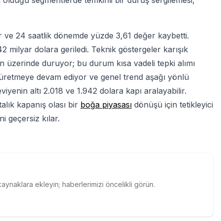
un olduğu segmentlerde temkinli bir duruş sergilemesi,
 ve 24 saatlik dönemde yüzde 3,61 değer kaybetti.
 milyar dolara geriledi. Teknik göstergeler karışık
men üzerinde duruyor; bu durum kısa vadeli tepki alımı
 üretmeye devam ediyor ve genel trend aşağı yönlü
eviyenin altı 2.018 ve 1.942 dolara kapı aralayabilir.
talık kapanış olası bir
boğa piyasası
dönüşü için tetikleyici
ni geçersiz kılar.
naklara ekleyin; haberlerimizi öncelikli görün.