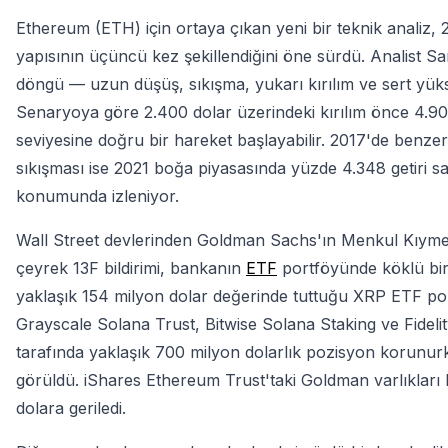
Ethereum (ETH) için ortaya çıkan yeni bir teknik analiz,
yapısının üçüncü kez şekillendiğini öne sürdü. Analist Sa
döngü — uzun düşüş, sıkışma, yukarı kırılım ve sert yü
Senaryoya göre 2.400 dolar üzerindeki kırılım önce 4.900
seviyesine doğru bir hareket başlayabilir. 2017'de benzer
sıkışması ise 2021 boğa piyasasında yüzde 4.348 getiri sağ
konumunda izleniyor.
Wall Street devlerinden Goldman Sachs'ın Menkul Kıyme
çeyrek 13F bildirimi, bankanın
ETF
portföyünde köklü bir 
yaklaşık 154 milyon dolar değerinde tuttuğu XRP ETF po
Grayscale Solana Trust, Bitwise Solana Staking ve Fidelity
tarafında yaklaşık 700 milyon dolarlık pozisyon korunur
görüldü. iShares Ethereum Trust'taki Goldman varlıkları
dolara geriledi.