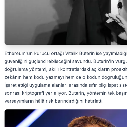
Ethereum'un kurucu ortağı Vitalik Buterin ise yayımladı
güvenliğini güçlendirebileceğini savundu. Buterin'in vurgu
doğrulama yöntemi, akıllı kontratlardaki açıkların proaktif
zekânın hem kodu yazmayı hem de o kodun doğruluğunu kanı
İşaret ettiği uygulama alanları arasında sıfır bilgi ispat sis
sonrası kriptografi yer alıyor. Buterin, yöntemin tek başı
varsayımların hâlâ risk barındırdığını hatırlattı.