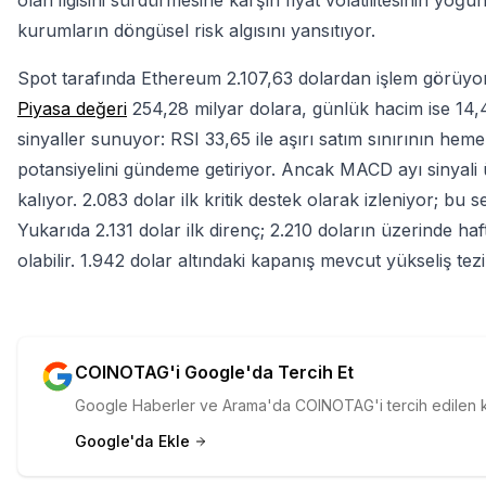
olan ilgisini sürdürmesine karşın fiyat volatilitesinin yoğ
kurumların döngüsel risk algısını yansıtıyor.
Spot tarafında Ethereum 2.107,63 dolardan işlem görüyor
Piyasa değeri
254,28 milyar dolara, günlük hacim ise 14,42
sinyaller sunuyor: RSI 33,65 ile aşırı satım sınırının he
potansiyelini gündeme getiriyor. Ancak MACD ayı sinyali
kalıyor. 2.083 dolar ilk kritik destek olarak izleniyor; bu s
Yukarıda 2.131 dolar ilk direnç; 2.210 doların üzerinde haf
olabilir. 1.942 dolar altındaki kapanış mevcut yükseliş tezi
COINOTAG'i Google'da Tercih Et
Google Haberler ve Arama'da COINOTAG'i tercih edilen kay
Google'da Ekle