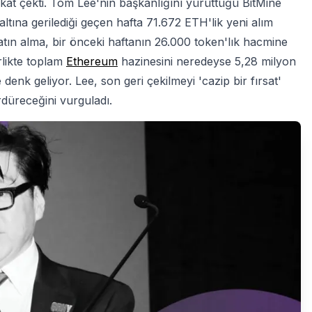
at çekti. Tom Lee'nin başkanlığını yürüttüğü BitMine
tına gerilediği geçen hafta 71.672 ETH'lik yeni alım
satın alma, bir önceki haftanın 26.000 token'lık hacmine
irlikte toplam
Ethereum
hazinesini neredeyse 5,28 milyon
denk geliyor. Lee, son geri çekilmeyi 'cazip bir fırsat'
sürdüreceğini vurguladı.