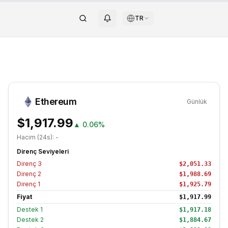
TR
Ethereum
Günlük
$1,917.99
▲
0.06%
Hacim (24s):
-
Direnç Seviyeleri
Direnç
3
$2,051.33
Direnç
2
$1,988.69
Direnç
1
$1,925.79
Fiyat
$1,917.99
Destek
1
$1,917.18
Destek
2
$1,884.67