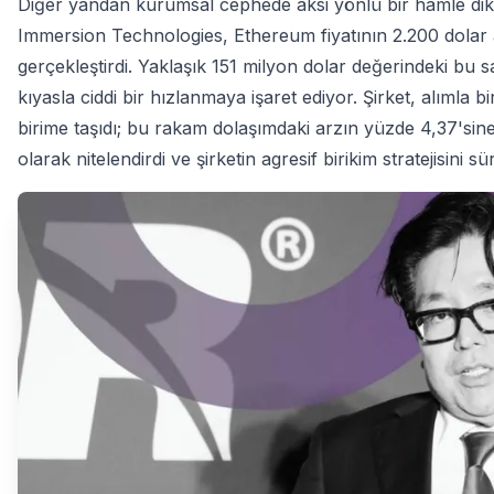
Diğer yandan kurumsal cephede aksi yönlü bir hamle dikk
Immersion Technologies, Ethereum fiyatının 2.200 dolar al
gerçekleştirdi. Yaklaşık 151 milyon dolar değerindeki bu 
kıyasla ciddi bir hızlanmaya işaret ediyor. Şirket, alımla b
birime taşıdı; bu rakam dolaşımdaki arzın yüzde 4,37'sine 
olarak nitelendirdi ve şirketin agresif birikim stratejisini 