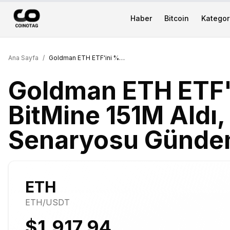
Haber
Bitcoin
Kategori
Ana Sayfa
/
Goldman ETH ETF'ini %70 Kıstı, BitMine 151M Aldı, 8.000 Dolar Senaryosu Gündemde
Goldman ETH ETF'i
BitMine 151M Aldı,
Senaryosu Günd
ETH
ETH
/USDT
$1,917.94