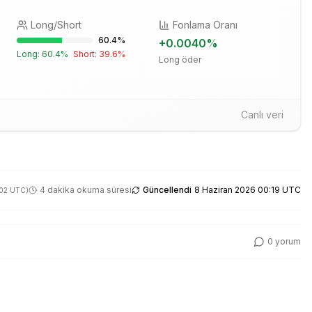
Long/Short
Fonlama Oranı
60.4
%
+
0.0040
%
Long:
60.4
%
Short:
39.6
%
Long öder
Canlı veri
4 dakika okuma süresi
Güncellendi
8 Haziran 2026 00:19 UTC
:02 UTC
)
0
yorum