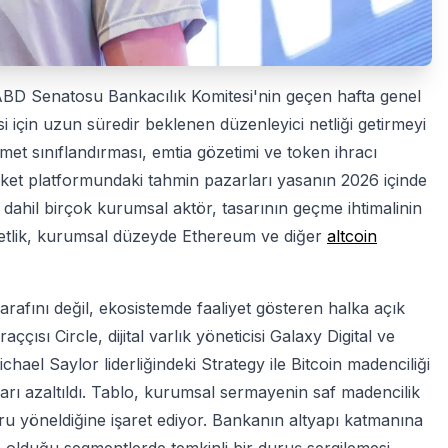
 ABD Senatosu Bankacılık Komitesi'nin geçen hafta genel
i için uzun süredir beklenen düzenleyici netliği getirmeyi
t sınıflandırması, emtia gözetimi ve token ihracı
rket platformundaki tahmin pazarları yasanın 2026 içinde
e dahil birçok kurumsal aktör, tasarının geçme ihtimalinin
netlik, kurumsal düzeyde Ethereum ve diğer
altcoin
arafını değil, ekosistemde faaliyet gösteren halka açık
raççısı Circle, dijital varlık yöneticisi Galaxy Digital ve
ichael Saylor liderliğindeki Strategy ile Bitcoin madenciliği
nları azaltıldı. Tablo, kurumsal sermayenin saf madencilik
ğru yöneldiğine işaret ediyor. Bankanın altyapı katmanına