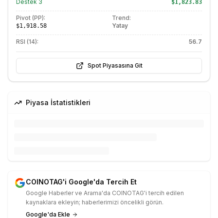
Destek
3
$1,823.83
Pivot (PP):
Trend:
Yatay
$1,918.58
RSI (14):
56.7
Spot Piyasasına Git
Piyasa İstatistikleri
COINOTAG'i Google'da Tercih Et
Google Haberler ve Arama'da COINOTAG'i tercih edilen
kaynaklara ekleyin; haberlerimizi öncelikli görün.
Google'da Ekle