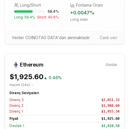
Long/Short
Fonlama Oranı
59.4
%
+
0.0047
%
Long:
59.4
%
Short:
40.6
%
Long öder
Veriler COINOTAG DATA'dan alınmaktadır
Canlı veri
Ethereum
Günlük
$1,925.60
▲
0.46%
Hacim (24s):
-
Direnç Seviyeleri
Direnç
3
$2,051.33
Direnç
2
$1,988.69
Direnç
1
$1,955.34
Fiyat
$1,925.60
Destek
1
$1,918.58