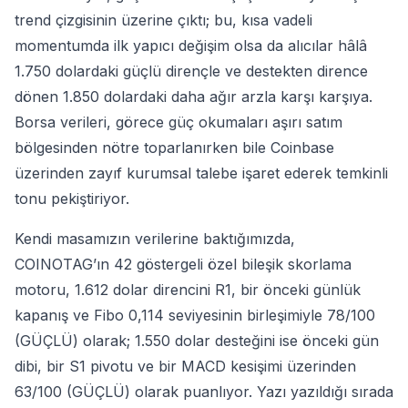
trend çizgisinin üzerine çıktı; bu, kısa vadeli
momentumda ilk yapıcı değişim olsa da alıcılar hâlâ
1.750 dolardaki güçlü dirençle ve destekten dirence
dönen 1.850 dolardaki daha ağır arzla karşı karşıya.
Borsa verileri, görece güç okumaları aşırı satım
bölgesinden nötre toparlanırken bile Coinbase
üzerinden zayıf kurumsal talebe işaret ederek temkinli
tonu pekiştiriyor.
Kendi masamızın verilerine baktığımızda,
COINOTAG’ın 42 göstergeli özel bileşik skorlama
motoru, 1.612 dolar direncini R1, bir önceki günlük
kapanış ve Fibo 0,114 seviyesinin birleşimiyle 78/100
(GÜÇLÜ) olarak; 1.550 dolar desteğini ise önceki gün
dibi, bir S1 pivotu ve bir MACD kesişimi üzerinden
63/100 (GÜÇLÜ) olarak puanlıyor. Yazı yazıldığı sırada