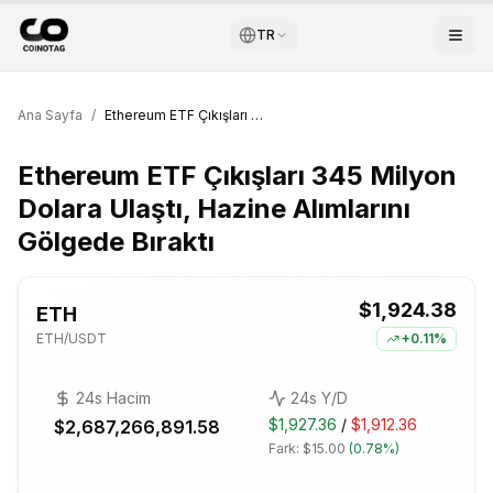
TR
Ana Sayfa
/
Ethereum ETF Çıkışları 345 Milyon Dolara Ulaştı, Hazine Alımlarını Gölgede Bıraktı
Ethereum ETF Çıkışları 345 Milyon
Dolara Ulaştı, Hazine Alımlarını
Gölgede Bıraktı
$1,924.38
ETH
ETH
/USDT
+
0.11%
24s Hacim
24s Y/D
$1,927.36
/
$1,912.36
$2,687,266,891.58
Fark:
$15.00
(
0.78%
)