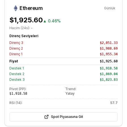
Ethereum
Günlük
$1,925.60
▲
0.46%
Hacim (24s):
-
Direnç Seviyeleri
Direnç
3
$2,051.33
Direnç
2
$1,988.69
Direnç
1
$1,955.34
Fiyat
$1,925.60
Destek
1
$1,918.58
Destek
2
$1,869.04
Destek
3
$1,823.83
Pivot (PP):
Trend:
Yatay
$1,918.58
RSI (14):
57.7
Spot Piyasasına Git