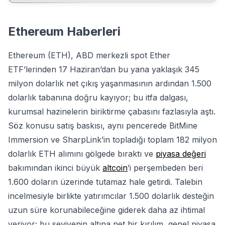
Ethereum Haberleri
Ethereum (ETH), ABD merkezli spot Ether
ETF’lerinden 17 Haziran’dan bu yana yaklaşık 345
milyon dolarlık net çıkış yaşanmasının ardından 1.500
dolarlık tabanına doğru kayıyor; bu itfa dalgası,
kurumsal hazinelerin biriktirme çabasını fazlasıyla aştı.
Söz konusu satış baskısı, aynı pencerede BitMine
Immersion ve SharpLink’in topladığı toplam 182 milyon
dolarlık ETH alımını gölgede bıraktı ve
piyasa değeri
bakımından ikinci büyük
altcoin
’i perşembeden beri
1.600 doların üzerinde tutamaz hale getirdi. Talebin
incelmesiyle birlikte yatırımcılar 1.500 dolarlık desteğin
uzun süre korunabileceğine giderek daha az ihtimal
veriyor; bu seviyenin altına net bir kırılım, genel piyasa