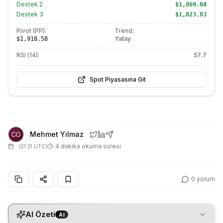
Destek
2
$1,869.04
Destek
3
$1,823.83
Pivot (PP):
Trend:
Yatay
$1,918.58
RSI (14):
57.7
Spot Piyasasına Git
Mehmet Yılmaz
4 dakika okuma süresi
(
21:31 UTC
)
0
yorum
AI Özeti
AI