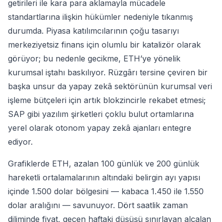
getirileri ile kara para aklamayla mücadele
standartlarına ilişkin hükümler nedeniyle tıkanmış
durumda. Piyasa katılımcılarının çoğu tasarıyı
merkeziyetsiz finans için olumlu bir katalizör olarak
görüyor; bu nedenle gecikme, ETH’ye yönelik
kurumsal iştahı baskılıyor. Rüzgârı tersine çeviren bir
başka unsur da yapay zekâ sektörünün kurumsal veri
işleme bütçeleri için artık blokzincirle rekabet etmesi;
SAP gibi yazılım şirketleri çoklu bulut ortamlarına
yerel olarak otonom yapay zekâ ajanları entegre
ediyor.
Grafiklerde ETH, azalan 100 günlük ve 200 günlük
hareketli ortalamalarının altındaki belirgin ayı yapısı
içinde 1.500 dolar bölgesini — kabaca 1.450 ile 1.550
dolar aralığını — savunuyor. Dört saatlik zaman
diliminde fiyat, geçen haftaki düşüşü sınırlayan alçalan