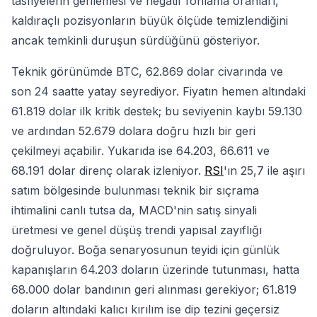
tasfiyelerin gerilemesi ve negatif fonlama oranları,
kaldıraçlı pozisyonların büyük ölçüde temizlendiğini
ancak temkinli duruşun sürdüğünü gösteriyor.
Teknik görünümde BTC, 62.869 dolar civarında ve
son 24 saatte yatay seyrediyor. Fiyatın hemen altındaki
61.819 dolar ilk kritik destek; bu seviyenin kaybı 59.130
ve ardından 52.679 dolara doğru hızlı bir geri
çekilmeyi açabilir. Yukarıda ise 64.203, 66.611 ve
68.191 dolar direnç olarak izleniyor.
RSI
'ın 25,7 ile aşırı
satım bölgesinde bulunması teknik bir sıçrama
ihtimalini canlı tutsa da, MACD'nin satış sinyali
üretmesi ve genel düşüş trendi yapısal zayıflığı
doğruluyor. Boğa senaryosunun teyidi için günlük
kapanışların 64.203 doların üzerinde tutunması, hatta
68.000 dolar bandının geri alınması gerekiyor; 61.819
doların altındaki kalıcı kırılım ise dip tezini geçersiz