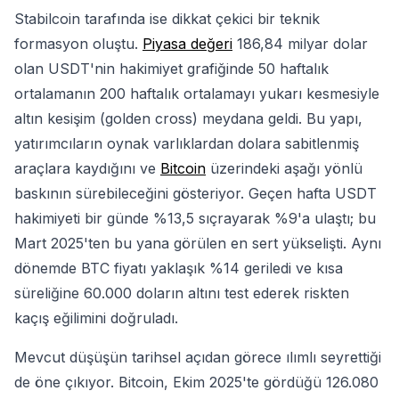
Stabilcoin tarafında ise dikkat çekici bir teknik
formasyon oluştu.
Piyasa değeri
186,84 milyar dolar
olan USDT'nin hakimiyet grafiğinde 50 haftalık
ortalamanın 200 haftalık ortalamayı yukarı kesmesiyle
altın kesişim (golden cross) meydana geldi. Bu yapı,
yatırımcıların oynak varlıklardan dolara sabitlenmiş
araçlara kaydığını ve
Bitcoin
üzerindeki aşağı yönlü
baskının sürebileceğini gösteriyor. Geçen hafta USDT
hakimiyeti bir günde %13,5 sıçrayarak %9'a ulaştı; bu
Mart 2025'ten bu yana görülen en sert yükselişti. Aynı
dönemde BTC fiyatı yaklaşık %14 geriledi ve kısa
süreliğine 60.000 doların altını test ederek riskten
kaçış eğilimini doğruladı.
Mevcut düşüşün tarihsel açıdan görece ılımlı seyrettiği
de öne çıkıyor. Bitcoin, Ekim 2025'te gördüğü 126.080