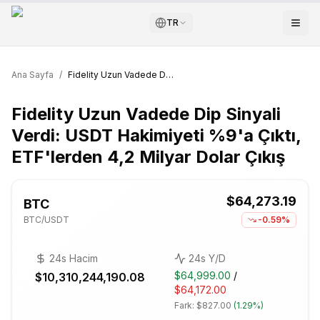
TR
Ana Sayfa
/
Fidelity Uzun Vadede Dip Sinyali Verdi: USDT Hakimiyeti %9'a Çıktı, ETF'lerden 4,2 Milyar Dolar Çıkış
Fidelity Uzun Vadede Dip Sinyali
Verdi: USDT Hakimiyeti %9'a Çıktı,
ETF'lerden 4,2 Milyar Dolar Çıkış
$64,273.19
BTC
BTC
/USDT
-0.59%
24s Hacim
24s Y/D
$64,999.00
/
$10,310,244,190.08
$64,172.00
Fark:
$827.00
(
1.29%
)