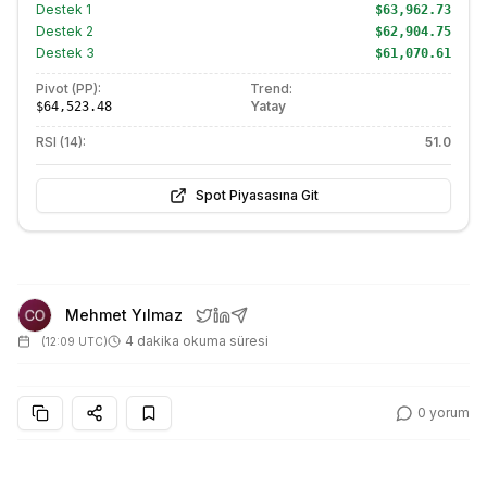
Destek
1
$63,962.73
Destek
2
$62,904.75
Destek
3
$61,070.61
Pivot (PP):
Trend:
Yatay
$64,523.48
RSI (14):
51.0
Spot Piyasasına Git
Mehmet Yılmaz
4 dakika okuma süresi
(
12:09 UTC
)
0
yorum