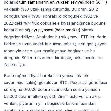
dolarlık
tüm zamanların en yüksek seviyesinden (ATH)
yaklaşık %50 uzaklaşmış durumda. Bu oran, 2012
döngüsündeki %90, sonraki iki döngüdeki %82 ve
2022'deki %74'lük çöküşlerle kıyaslandığında bugüne
kadarki en sığ
ayı piyasası (bear market)
olarak
değerlendiriliyor. Analistler bu sıkışmayı, ETF'ler, derin
likidite ve uzun vadeli kurumsal tahsisçilerin genişleyen
tabanıyla artan kurumsallaşmaya bağlıyor ve bu
döngüde 80'lerin üzerinde bir düşüş beklemediklerini
ifade ediyor.
Buna rağmen fiyat hareketinin yapısal olarak
savunmacı kaldığı görülüyor. BTC, Pazartesi günü kısa
süreliğine 64.000 dolara uzandıktan sonra yeniden
63.000 doların altına çekildi. Zincir üstü ve fon akışı
verileri, piyasanın yılın başındaki birikim fazından
dağıtım rejimine geçtiğine işaret ediyor; ralliler artık