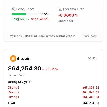
Long/Short
Fonlama Oranı
56.5
%
-0.0006
%
Long:
56.5
%
Short:
43.5
%
Short öder
Veriler COINOTAG DATA'dan alınmaktadır
Canlı veri
Bitcoin
Günlük
$64,254.30
▼
-0.64%
Hacim (24s):
-
Direnç Seviyeleri
Direnç
3
$67,369.22
Direnç
2
$65,970.49
Direnç
1
$64,446.84
Fiyat
$64,254.30