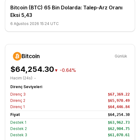
Bitcoin (BTC) 65 Bin Dolarda: Talep-Arz Oranı
Eksi 5,43
6 Ağustos 2026 15:24 UTC
Bitcoin
Günlük
$64,254.30
▼
-0.64%
Hacim (24s):
-
Direnç Seviyeleri
Direnç
3
$67,369.22
Direnç
2
$65,970.49
Direnç
1
$64,446.84
Fiyat
$64,254.30
Destek
1
$63,962.73
Destek
2
$62,904.75
Destek
3
$61,070.61