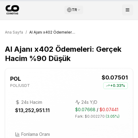
TR
Ana Sayfa
/
AI Ajanı x402 Ödemeleri: Gerçek Hacim %90 Düşük
AI Ajanı x402 Ödemeleri: Gerçek
Hacim %90 Düşük
$0.07501
POL
POL
/USDT
+
0.33%
24s Hacim
24s Y/D
$0.07668
/
$0.07441
$13,252,951.11
Fark:
$0.002270
(
3.05%
)
Fonlama Oranı