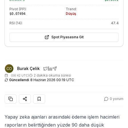
Pivot (PP):
Trend:
Düşüş
$0.07494
RSI (14):
47.4
Spot Piyasasına Git
Burak Çelik
2 dakika okuma süresi
(
06:42 UTC
)
Güncellendi
8 Haziran 2026 00:19 UTC
0
yorum
Yapay zeka ajanları arasındaki ödeme işlem hacimleri
raporların belirttiğinden yüzde 90 daha düşük