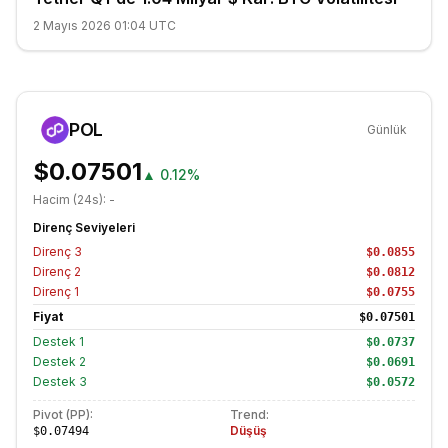
2 Mayıs 2026 01:04 UTC
POL
Günlük
$0.07501
▲
0.12%
Hacim (24s):
-
Direnç Seviyeleri
Direnç
3
$0.0855
Direnç
2
$0.0812
Direnç
1
$0.0755
Fiyat
$0.07501
Destek
1
$0.0737
Destek
2
$0.0691
Destek
3
$0.0572
Pivot (PP):
Trend:
Düşüş
$0.07494