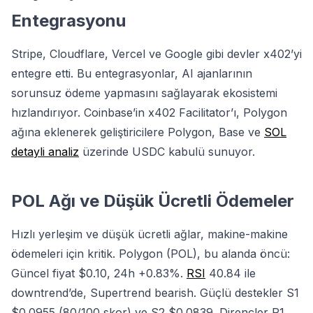
Entegrasyonu
Stripe, Cloudflare, Vercel ve Google gibi devler x402’yi
entegre etti. Bu entegrasyonlar, AI ajanlarının
sorunsuz ödeme yapmasını sağlayarak ekosistemi
hızlandırıyor. Coinbase’in x402 Facilitator’ı, Polygon
ağına eklenerek geliştiricilere Polygon, Base ve
SOL
detayli analiz
üzerinde USDC kabulü sunuyor.
POL Ağı ve Düşük Ücretli Ödemeler
Hızlı yerleşim ve düşük ücretli ağlar, makine-makine
ödemeleri için kritik. Polygon (POL), bu alanda öncü:
Güncel fiyat $0.10, 24h +0.83%.
RSI
40.84 ile
downtrend’de, Supertrend bearish. Güçlü destekler S1
$0.0955 (80/100 skor) ve S2 $0.0839. Dirençler R1