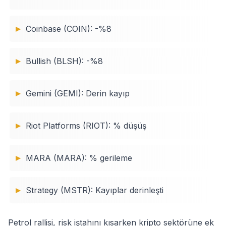
Coinbase (COIN): -%8
Bullish (BLSH): -%8
Gemini (GEMI): Derin kayıp
Riot Platforms (RIOT): % düşüş
MARA (MARA): % gerileme
Strategy (MSTR): Kayıplar derinleşti
Petrol rallisi, risk iştahını kısarken kripto sektörüne ek