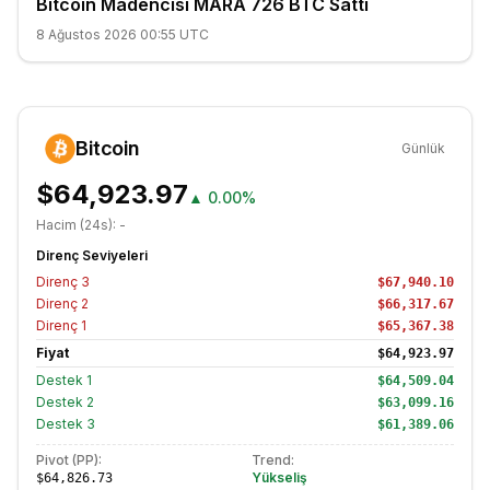
Bitcoin Madencisi MARA 726 BTC Sattı
8 Ağustos 2026 00:55 UTC
Bitcoin
Günlük
$64,923.97
▲
0.00%
Hacim (24s):
-
Direnç Seviyeleri
Direnç
3
$67,940.10
Direnç
2
$66,317.67
Direnç
1
$65,367.38
Fiyat
$64,923.97
Destek
1
$64,509.04
Destek
2
$63,099.16
Destek
3
$61,389.06
Pivot (PP):
Trend:
Yükseliş
$64,826.73