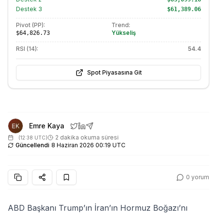
Destek
3
$61,389.06
Pivot (PP):
Trend:
Yükseliş
$64,826.73
RSI (14):
54.4
Spot Piyasasına Git
Emre Kaya
2 dakika okuma süresi
(
12:38 UTC
)
Güncellendi
8 Haziran 2026 00:19 UTC
0
yorum
ABD Başkanı Trump’ın İran’ın Hormuz Boğazı’nı