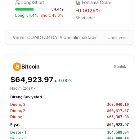
Long/Short
Fonlama Oranı
54.4
%
-0.0025
%
Long:
54.4
%
Short:
45.6
%
Short öder
Veriler COINOTAG DATA'dan alınmaktadır
Canlı veri
Bitcoin
Günlük
$64,923.97
▲
0.00%
Hacim (24s):
-
Direnç Seviyeleri
Direnç
3
$67,940.10
Direnç
2
$66,317.67
Direnç
1
$65,367.38
Fiyat
$64,923.97
Destek
1
$64,509.04
Destek
2
$63,099.16