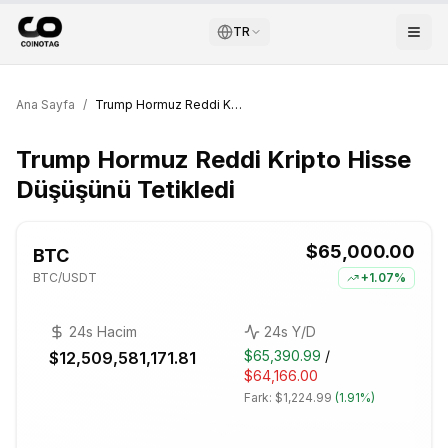
TR
Ana Sayfa
/
Trump Hormuz Reddi Kripto Hisse Düşüşünü Tetikledi
Trump Hormuz Reddi Kripto Hisse
Düşüşünü Tetikledi
$65,000.00
BTC
BTC
/USDT
+
1.07%
24s Hacim
24s Y/D
$65,390.99
/
$12,509,581,171.81
$64,166.00
Fark:
$1,224.99
(
1.91%
)