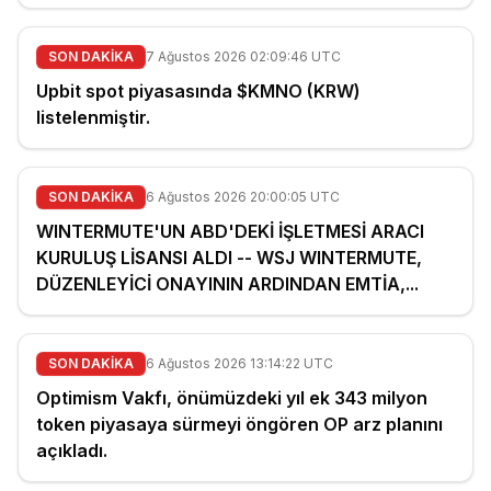
SON DAKİKA
7 Ağustos 2026 02:09:46 UTC
Upbit spot piyasasında $KMNO (KRW)
listelenmiştir.
SON DAKİKA
6 Ağustos 2026 20:00:05 UTC
WINTERMUTE'UN ABD'DEKİ İŞLETMESİ ARACI
KURULUŞ LİSANSI ALDI -- WSJ WINTERMUTE,
DÜZENLEYİCİ ONAYININ ARDINDAN EMTİA,...
SON DAKİKA
6 Ağustos 2026 13:14:22 UTC
Optimism Vakfı, önümüzdeki yıl ek 343 milyon
token piyasaya sürmeyi öngören OP arz planını
açıkladı.