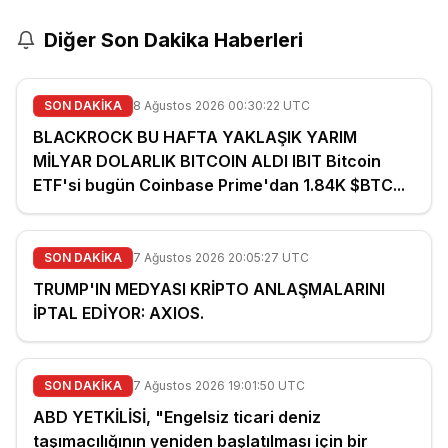
Diğer Son Dakika Haberleri
SON DAKİKA
8 Ağustos 2026 00:30:22 UTC
BLACKROCK BU HAFTA YAKLAŞIK YARIM
MİLYAR DOLARLIK BITCOIN ALDI IBIT Bitcoin
ETF'si bugün Coinbase Prime'dan 1.84K $BTC...
SON DAKİKA
7 Ağustos 2026 20:05:27 UTC
TRUMP'IN MEDYASI KRİPTO ANLAŞMALARINI
İPTAL EDİYOR: AXIOS.
SON DAKİKA
7 Ağustos 2026 19:01:50 UTC
ABD YETKİLİSİ, "Engelsiz ticari deniz
taşımacılığının yeniden başlatılması için bir