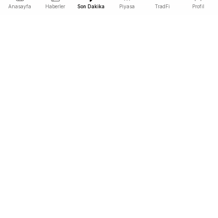
Anasayfa
Haberler
Son Dakika
Piyasa
TradFi
Profil
COINOTAG, fiyata etki eden kripto haberlerini herkesten
önce yayınlayan bağımsız bir medya ağıdır.
COINOTAG LLC · Shams Business Center, Sharjah, 839, UAE
Kayıtlı medya kuruluşu; içeriklerimiz tarafsız editoryal standartlara
tabidir.