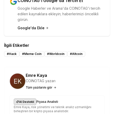
COINOTAG'i Google'da Tercih Et
Google Haberler ve Arama'da COINOTAG'i tercih
edilen kaynaklara ekleyin; haberlerimizi öncelikli
görün.
Google'da Ekle
İlgili Etiketler
#
Hack
#
Meme Coin
#
Worldcoin
#
Altcoin
Emre Kaya
COINOTAG yazarı
Tüm yazılarını gör
·
Piyasa Analisti
AI Destekli
Emre Kaya, risk yönetimi ve teknik analiz uzmanlığını
birleştiren bir kripto piyasa analistidir.