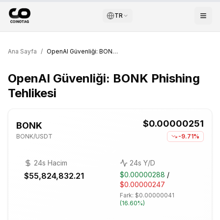
TR
Ana Sayfa
/
OpenAI Güvenliği: BONK Phishing Tehlikesi
OpenAI Güvenliği: BONK Phishing
Tehlikesi
$0.00000251
BONK
BONK
/USDT
-9.71%
24s Hacim
24s Y/D
$0.00000288
/
$55,824,832.21
$0.00000247
Fark:
$0.00000041
(
16.60%
)