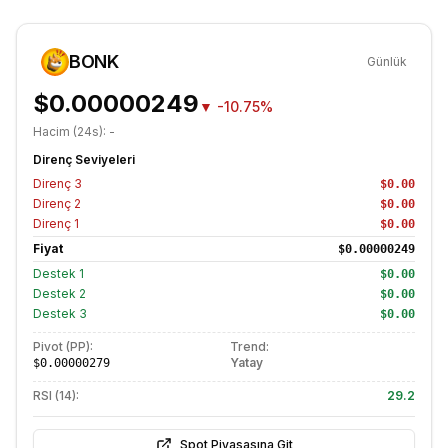
BONK
Günlük
$0.00000249
▼
-10.75%
Hacim (24s):
-
Direnç Seviyeleri
Direnç
3
$0.00
Direnç
2
$0.00
Direnç
1
$0.00
Fiyat
$0.00000249
Destek
1
$0.00
Destek
2
$0.00
Destek
3
$0.00
Pivot (PP):
Trend:
Yatay
$0.00000279
RSI (14):
29.2
Spot Piyasasına Git