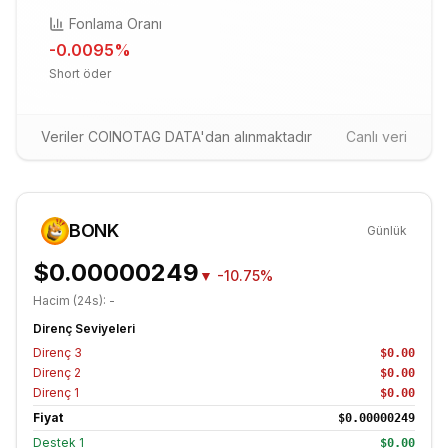
Fonlama Oranı
-0.0095
%
Short öder
Veriler COINOTAG DATA'dan alınmaktadır
Canlı veri
BONK
Günlük
$0.00000249
▼
-10.75%
Hacim (24s):
-
Direnç Seviyeleri
Direnç
3
$0.00
Direnç
2
$0.00
Direnç
1
$0.00
Fiyat
$0.00000249
Destek
1
$0.00