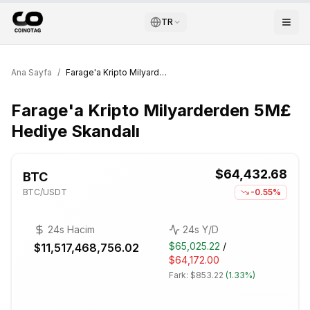
TR
Ana Sayfa
/
Farage'a Kripto Milyarderden 5M£ Hediye Skandalı
Farage'a Kripto Milyarderden 5M£
Hediye Skandalı
$64,432.68
BTC
BTC
/USDT
-0.55%
24s Hacim
24s Y/D
$65,025.22
/
$11,517,468,756.02
$64,172.00
Fark:
$853.22
(
1.33%
)