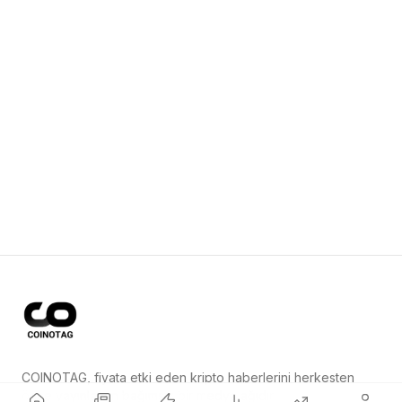
COINOTAG, fiyata etki eden kripto haberlerini herkesten
önce yayınlayan bağımsız bir medya ağıdır.