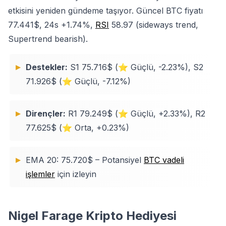
etkisini yeniden gündeme taşıyor. Güncel BTC fiyatı
77.441$, 24s +1.74%,
RSI
58.97 (sideways trend,
Supertrend bearish).
Destekler:
S1 75.716$ (⭐ Güçlü, -2.23%), S2
71.926$ (⭐ Güçlü, -7.12%)
Dirençler:
R1 79.249$ (⭐ Güçlü, +2.33%), R2
77.625$ (⭐ Orta, +0.23%)
EMA 20: 75.720$ – Potansiyel
BTC vadeli
işlemler
için izleyin
Nigel Farage Kripto Hediyesi