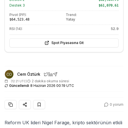
Destek
3
$61,070.61
Pivot (PP):
Trend:
Yatay
$64,523.48
RSI (14):
52.9
Spot Piyasasına Git
Cem Öztürk
2 dakika okuma süresi
(
12:21 UTC
)
Güncellendi
8 Haziran 2026 00:19 UTC
0
yorum
Reform UK lideri Nigel Farage, kripto sektörünün etkili