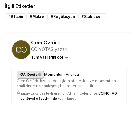
İlgili Etiketler
#
Bitcoin
#
Makro
#
Regülasyon
#
Stablecoin
Cem Öztürk
COINOTAG yazarı
Tüm yazılarını gör
·
Momentum Analisti
AI Destekli
Cem Öztürk, kısa vadeli işlem stratejileri ve momentum
analizinde uzmanlaşmış bir trader-analisttir.
Yapay zekâ destekli üretildi, AI ile incelendi ve
COINOTAG
editöryal gözetiminde
yayımlandı.