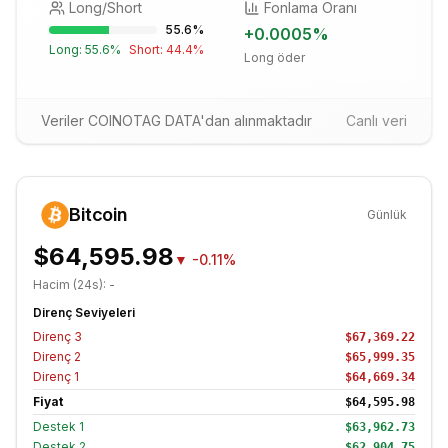
Long/Short
Fonlama Oranı
55.6
%
+
0.0005
%
Long:
55.6
%
Short:
44.4
%
Long öder
Veriler COINOTAG DATA'dan alınmaktadır
Canlı veri
Bitcoin
Günlük
$64,595.98
▼
-0.11%
Hacim (24s):
-
Direnç Seviyeleri
Direnç
3
$67,369.22
Direnç
2
$65,999.35
Direnç
1
$64,669.34
Fiyat
$64,595.98
Destek
1
$63,962.73
Destek
2
$62,904.75