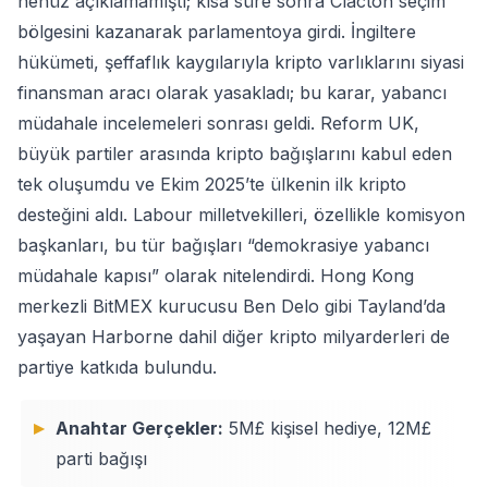
henüz açıklamamıştı; kısa süre sonra Clacton seçim
bölgesini kazanarak parlamentoya girdi. İngiltere
hükümeti, şeffaflık kaygılarıyla kripto varlıklarını siyasi
finansman aracı olarak yasakladı; bu karar, yabancı
müdahale incelemeleri sonrası geldi. Reform UK,
büyük partiler arasında kripto bağışlarını kabul eden
tek oluşumdu ve Ekim 2025’te ülkenin ilk kripto
desteğini aldı. Labour milletvekilleri, özellikle komisyon
başkanları, bu tür bağışları “demokrasiye yabancı
müdahale kapısı” olarak nitelendirdi. Hong Kong
merkezli BitMEX kurucusu Ben Delo gibi Tayland’da
yaşayan Harborne dahil diğer kripto milyarderleri de
partiye katkıda bulundu.
Anahtar Gerçekler:
5M£ kişisel hediye, 12M£
parti bağışı