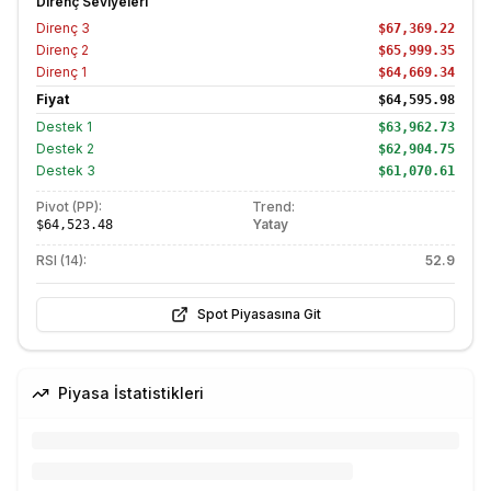
Direnç Seviyeleri
Direnç
3
$67,369.22
Direnç
2
$65,999.35
Direnç
1
$64,669.34
Fiyat
$64,595.98
Destek
1
$63,962.73
Destek
2
$62,904.75
Destek
3
$61,070.61
Pivot (PP):
Trend:
Yatay
$64,523.48
RSI (14):
52.9
Spot Piyasasına Git
Piyasa İstatistikleri