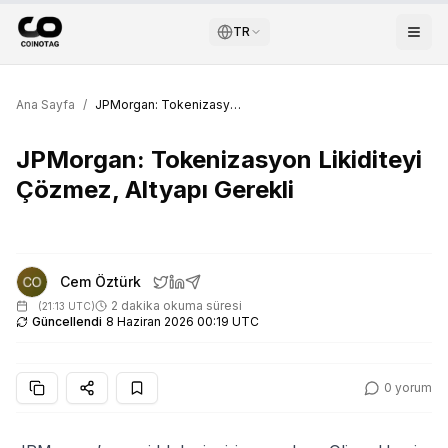
TR
Ana Sayfa
/
JPMorgan: Tokenizasyon Likiditeyi Çözmez, Altyapı Gerekli
JPMorgan: Tokenizasyon Likiditeyi
Çözmez, Altyapı Gerekli
Cem Öztürk
2 dakika okuma süresi
(
21:13 UTC
)
Güncellendi
8 Haziran 2026 00:19 UTC
0
yorum