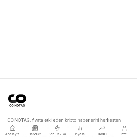
COINOTAG, fiyata etki eden kripto haberlerini herkesten
önce yayınlayan bağımsız bir medya ağıdır.
Anasayfa
Haberler
Son Dakika
Piyasa
TradFi
Profil
COINOTAG LLC · Shams Business Center, Sharjah, 839, UAE