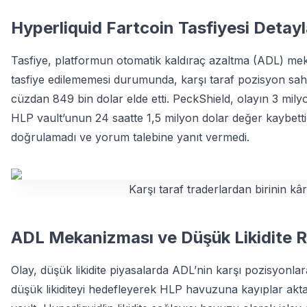
Hyperliquid Fartcoin Tasfiyesi Detayl
Tasfiye, platformun otomatik kaldıraç azaltma (ADL) meka
tasfiye edilememesi durumunda, karşı taraf pozisyon sahip
cüzdan 849 bin dolar elde etti. PeckShield, olayın 3 mily
HLP vault’unun 24 saatte 1,5 milyon dolar değer kaybettiği
doğrulamadı ve yorum talebine yanıt vermedi.
Karşı taraf traderlardan birinin k
ADL Mekanizması ve Düşük Likidite Ri
Olay, düşük likidite piyasalarda ADL’nin karşı pozisyonlar
düşük likiditeyi hedefleyerek HLP havuzuna kayıplar aktar