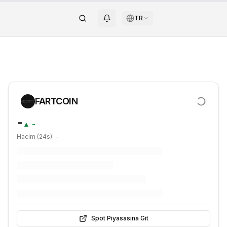
TR
FARTCOIN
-
▲
-
Hacim (24s):
-
Spot Piyasasına Git