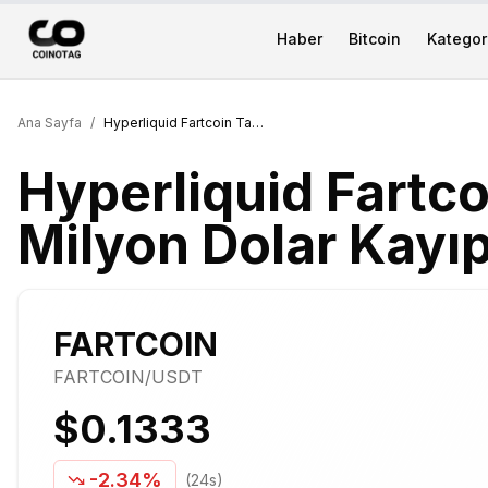
Haber
Bitcoin
Kategori
Ana Sayfa
/
Hyperliquid Fartcoin Tasfiyesi: 3 Milyon Dolar Kayıp
Hyperliquid Fartco
Milyon Dolar Kayı
FARTCOIN
FARTCOIN
/USDT
$0.1333
-2.34%
(24s)