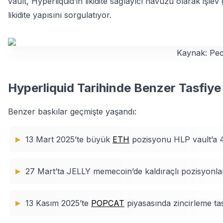
vault, Hyperliquid’in likidite sağlayıcı havuzu olarak işle
likidite yapısını sorgulatıyor.
Kaynak: Pec
Hyperliquid Tarihinde Benzer Tasfiye 
Benzer baskılar geçmişte yaşandı:
13 Mart 2025’te büyük
ETH
pozisyonu HLP vault’a 4 
27 Mart’ta JELLY memecoin’de kaldıraçlı pozisyonlar 
13 Kasım 2025’te
POPCAT
piyasasında zincirleme tas