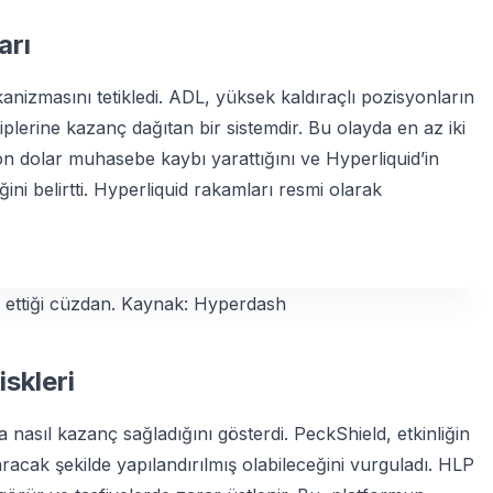
arı
nizmasını tetikledi. ADL, yüksek kaldıraçlı pozisyonların
lerine kazanç dağıtan bir sistemdir. Bu olayda en az iki
on dolar muhasebe kaybı yarattığını ve Hyperliquid’in
ni belirtti. Hyperliquid rakamları resmi olarak
âr ettiği cüzdan. Kaynak: Hyperdash
skleri
a nasıl kazanç sağladığını gösterdi. PeckShield, etkinliğin
acak şekilde yapılandırılmış olabileceğini vurguladı. HLP