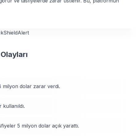
v görür ve tasfiyelerde zarar üstlenir. Bu, platformun
kShieldAlert
Olayları
milyon dolar zarar verdi.
kullanıldı.
fiyeler 5 milyon dolar açık yarattı.