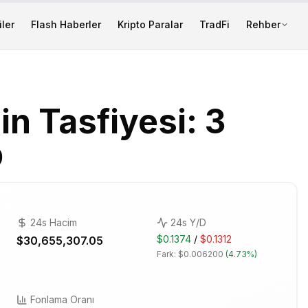
ler
Flash Haberler
Kripto Paralar
TradFi
Rehber
in Tasfiyesi: 3
p
24s Hacim
24s Y/D
$0.1374
/
$0.1312
$30,655,307.05
Fark:
$0.006200
(
4.73%
)
Fonlama Oranı