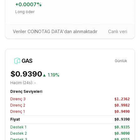
+
0.0007
%
Long öder
Veriler COINOTAG DATA'dan alınmaktadır
Canlı veri
GAS
Günlük
$0.9390
▲
1.19%
Hacim (24s):
-
Direnç Seviyeleri
Direnç
3
$1.2362
Direnç
2
$0.9982
Direnç
1
$0.9490
Fiyat
$0.9390
Destek
1
$0.9335
Destek
2
$0.9090
Destek
3
$0.6555