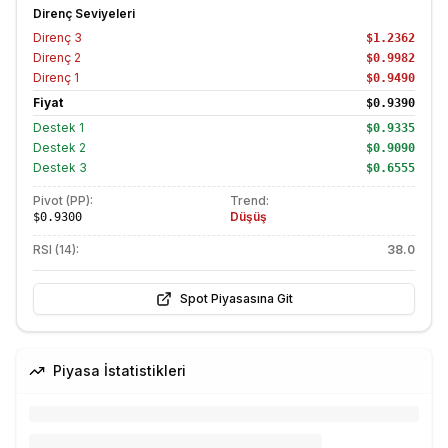
Direnç Seviyeleri
Direnç
3
$1.2362
Direnç
2
$0.9982
Direnç
1
$0.9490
Fiyat
$0.9390
Destek
1
$0.9335
Destek
2
$0.9090
Destek
3
$0.6555
Pivot (PP):
Trend:
Düşüş
$0.9300
RSI (14):
38.0
Spot Piyasasına Git
Piyasa İstatistikleri