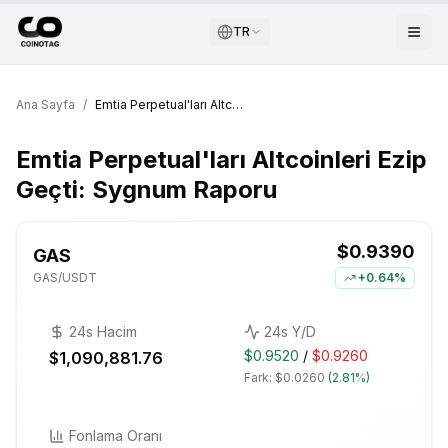
TR
Ana Sayfa
/
Emtia Perpetual'ları Altcoinleri Ezip Geçti: Sygnum Raporu
Emtia Perpetual'ları Altcoinleri Ezip
Geçti: Sygnum Raporu
$0.9390
GAS
GAS
/USDT
+
0.64%
24s Hacim
24s Y/D
$0.9520
/
$0.9260
$1,090,881.76
Fark:
$0.0260
(
2.81%
)
Fonlama Oranı