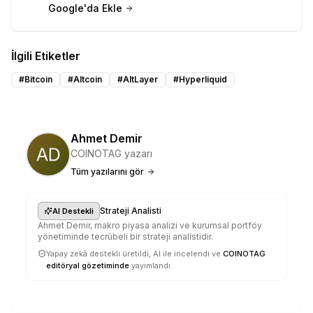
Google'da Ekle
İlgili Etiketler
#
Bitcoin
#
Altcoin
#
AltLayer
#
Hyperliquid
Ahmet Demir
COINOTAG yazarı
Tüm yazılarını gör
·
Strateji Analisti
AI Destekli
Ahmet Demir, makro piyasa analizi ve kurumsal portföy
yönetiminde tecrübeli bir strateji analistidir.
Yapay zekâ destekli üretildi, AI ile incelendi ve
COINOTAG
editöryal gözetiminde
yayımlandı.