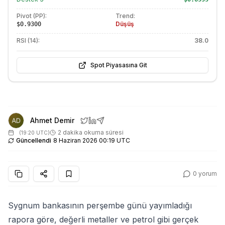
Pivot (PP):
Trend:
Düşüş
$0.9300
RSI (14):
38.0
Spot Piyasasına Git
Ahmet Demir
2 dakika okuma süresi
(
19:20 UTC
)
Güncellendi
8 Haziran 2026 00:19 UTC
0
yorum
Sygnum bankasının perşembe günü yayımladığı
rapora göre, değerli metaller ve petrol gibi gerçek