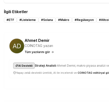
İlgili Etiketler
#
ETF
#
Listeleme
#
Solana
#
Makro
#
Regülasyon
#
Altco
Ahmet Demir
COINOTAG yazarı
Tüm yazılarını gör
·
Strateji Analisti
Ahmet Demir, makro piyasa analizi ve 
AI Destekli
Yapay zekâ destekli üretildi, AI ile incelendi ve
COINOTAG editöryal gö