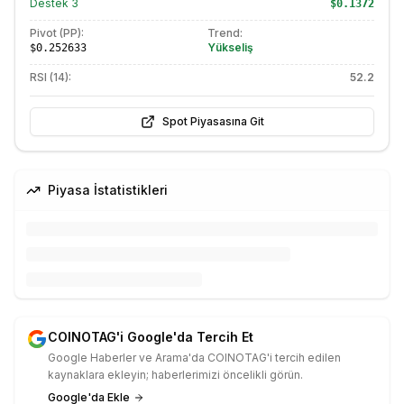
Destek
3
$0.1372
Pivot (PP):
Trend:
Yükseliş
$0.252633
RSI (14):
52.2
Spot Piyasasına Git
Piyasa İstatistikleri
COINOTAG'i Google'da Tercih Et
Google Haberler ve Arama'da COINOTAG'i tercih edilen
kaynaklara ekleyin; haberlerimizi öncelikli görün.
Google'da Ekle