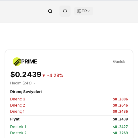
TR
PRIME
Günlük
$0.2439
▼
-4.28%
Hacim (24s):
-
Direnç Seviyeleri
Direnç
3
$0.2806
Direnç
2
$0.2646
Direnç
1
$0.2486
Fiyat
$0.2439
Destek
1
$0.2427
Destek
2
$0.2269