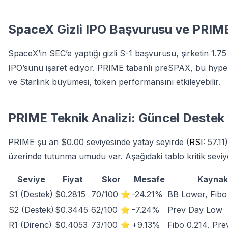
SpaceX Gizli IPO Başvurusu ve PRIME
SpaceX’in SEC’e yaptığı gizli S-1 başvurusu, şirketin 1.7
IPO’sunu işaret ediyor. PRIME tabanlı preSPAX, bu hype’ı 
ve Starlink büyümesi, token performansını etkileyebilir.
PRIME Teknik Analizi: Güncel Destek 
PRIME şu an $0.00 seviyesinde yatay seyirde (
RSI
: 57.1
üzerinde tutunma umudu var. Aşağıdaki tablo kritik seviye
Seviye
Fiyat
Skor
Mesafe
Kaynak
S1 (Destek)
$0.2815
70/100 ⭐
-24.21%
BB Lower, Fibo
S2 (Destek)
$0.3445
62/100 ⭐
-7.24%
Prev Day Low
R1 (Direnç)
$0.4053
73/100 ⭐
+9.13%
Fibo 0.214, Pr