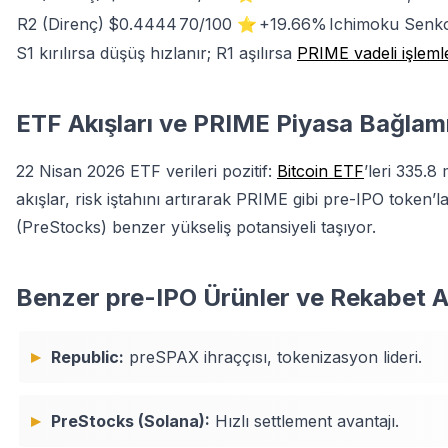
R2 (Direnç)
$0.4444
70/100 ⭐
+19.66%
Ichimoku Senk
S1 kırılırsa düşüş hızlanır; R1 aşılırsa
PRIME vadeli işleml
ETF Akışları ve PRIME Piyasa Bağlam
22 Nisan 2026 ETF verileri pozitif:
Bitcoin ETF
’leri 335.8
akışlar, risk iştahını artırarak PRIME gibi pre-IPO token’l
(PreStocks) benzer yükseliş potansiyeli taşıyor.
Benzer pre-IPO Ürünler ve Rekabet A
Republic:
preSPAX ihraççısı, tokenizasyon lideri.
PreStocks (Solana):
Hızlı settlement avantajı.