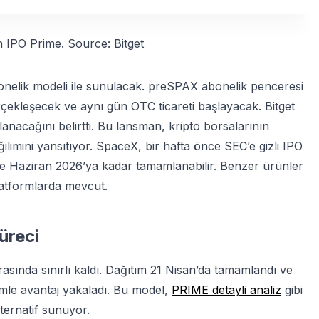
 IPO Prime. Source: Bitget
onelik modeli ile sunulacak. preSPAX abonelik penceresi
rçekleşecek ve aynı gün OTC ticareti başlayacak. Bitget
anacağını belirtti. Bu lansman, kripto borsalarının
ilimini yansıtıyor. SpaceX, bir hafta önce SEC’e gizli IPO
r ve Haziran 2026’ya kadar tamamlanabilir. Benzer ürünler
latformlarda mevcut.
üreci
asında sınırlı kaldı. Dağıtım 21 Nisan’da tamamlandı ve
şimle avantaj yakaladı. Bu model,
PRIME detayli analiz
gibi
lternatif sunuyor.