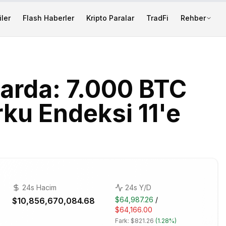
ler
Flash Haberler
Kripto Paralar
TradFi
Rehber
larda: 7.000 BTC
rku Endeksi 11'e
24s Hacim
24s Y/D
$64,987.26
/
$10,856,670,084.68
$64,166.00
Fark:
$821.26
(
1.28%
)