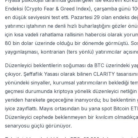
Piyasa psikolojisi tarafında göstergeler ise ekstrem kor
Endeksi (Crypto Fear & Greed Index), çarşamba günü 10
en düşük seviyesini test etti. Pazartesi 29 olan endeks de
yatırımcı iştahının ne denli hızlı buharlaştığını gözler
için kısa vadeli rahatlama rallisinin habercisi olarak yor
80 bin dolar üzerinde olduğu bir dönemde görmüştü. So
yaygınlaşması, kontrarian (ters yönlü) yatırımcılar açısınd
Düzenleyici beklentilerin soğuması da BTC üzerindeki yap
çıkıyor. Şeffaflık Yasası olarak bilinen CLARITY tasarısın
yönündeki sinyaller, kurumsal yatırımcıların beklediği tem
geçmesi durumunda kriptoya yönelik düzenleyici netliği
yeniden harekete geçeceğine inanıyordu; bu beklentinin ger
iyice zayıflattı. Mayıs ortasından bu yana spot Bitcoin ETF
Düzenleyici cephede beklenmeyen bir kıvılcım olmadıkça 
senaryosu güçlü görünüyor.