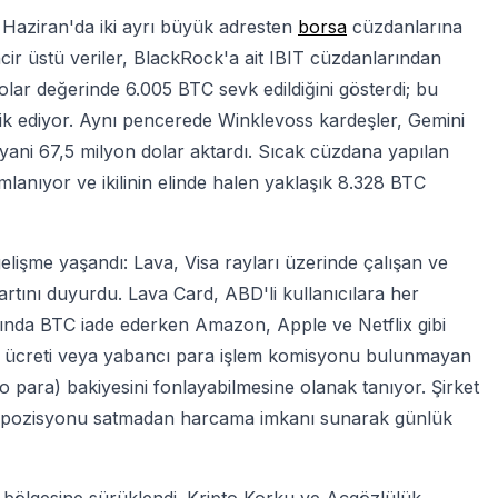
2 Haziran'da iki ayrı büyük adresten
borsa
cüzdanlarına
ncir üstü veriler, BlackRock'a ait IBIT cüzdanlarından
ar değerinde 6.005 BTC sevk edildiğini gösterdi; bu
şlik ediyor. Aynı pencerede Winklevoss kardeşler, Gemini
ani 67,5 milyon dolar aktardı. Sıcak cüzdana yapılan
umlanıyor ve ikilinin elinde halen yaklaşık 8.328 BTC
elişme yaşandı: Lava, Visa rayları üzerinde çalışan ve
artını duyurdu. Lava Card, ABD'li kullanıcılara her
nında BTC iade ederken Amazon, Apple ve Netflix gibi
elik ücreti veya yabancı para işlem komisyonu bulunmayan
pto para) bakiyesini fonlayabilmesine olanak tanıyor. Şirket
BTC pozisyonu satmadan harcama imkanı sunarak günlük