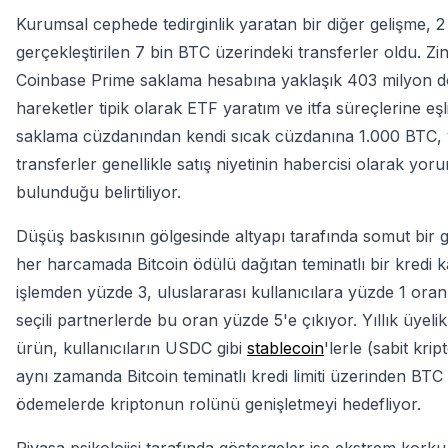
Kurumsal cephede tedirginlik yaratan bir diğer gelişme, 
gerçekleştirilen 7 bin BTC üzerindeki transferler oldu. Zi
Coinbase Prime saklama hesabına yaklaşık 403 milyon dol
hareketler tipik olarak ETF yaratım ve itfa süreçlerine e
saklama cüzdanından kendi sıcak cüzdanına 1.000 BTC, y
transferler genellikle satış niyetinin habercisi olarak yor
bulunduğu belirtiliyor.
Düşüş baskısının gölgesinde altyapı tarafında somut bir g
her harcamada Bitcoin ödülü dağıtan teminatlı bir kredi k
işlemden yüzde 3, uluslararası kullanıcılara yüzde 1 ora
seçili partnerlerde bu oran yüzde 5'e çıkıyor. Yıllık üy
ürün, kullanıcıların USDC gibi
stablecoin
'lerle (sabit kri
aynı zamanda Bitcoin teminatlı kredi limiti üzerinden 
ödemelerde kriptonun rolünü genişletmeyi hedefliyor.