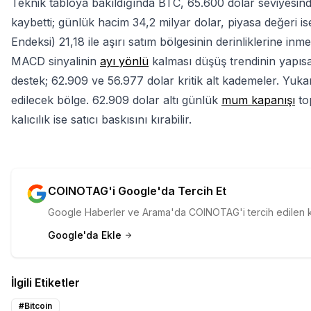
Teknik tabloya bakıldığında BTC, 65.600 dolar seviyesin
kaybetti; günlük hacim 34,2 milyar dolar, piyasa değeri is
Endeksi) 21,18 ile aşırı satım bölgesinin derinliklerine inmes
MACD sinyalinin
ayı yönlü
kalması düşüş trendinin yapısa
destek; 62.909 ve 56.977 dolar kritik alt kademeler. Yukar
edilecek bölge. 62.909 dolar altı günlük
mum kapanışı
top
kalıcılık ise satıcı baskısını kırabilir.
COINOTAG'i Google'da Tercih Et
Google Haberler ve Arama'da COINOTAG'i tercih edilen kay
Google'da Ekle
İlgili Etiketler
#
Bitcoin