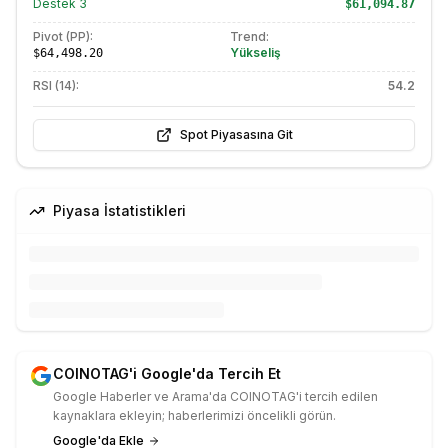
Destek
3
$61,094.87
Pivot (PP):
Trend:
Yükseliş
$64,498.20
RSI (14):
54.2
Spot Piyasasına Git
Piyasa İstatistikleri
COINOTAG'i Google'da Tercih Et
Google Haberler ve Arama'da COINOTAG'i tercih edilen
kaynaklara ekleyin; haberlerimizi öncelikli görün.
Google'da Ekle