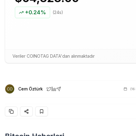
+
0.24%
(24s)
Veriler COINOTAG DATA'dan alınmaktadır
Cem Öztürk
(
16