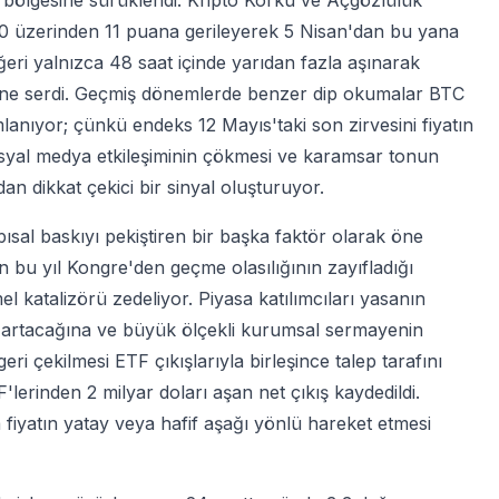
ku bölgesine sürüklendi. Kripto Korku ve Açgözlülük
0 üzerinden 11 puana gerileyerek 5 Nisan'dan bu yana
ğeri yalnızca 48 saat içinde yarıdan fazla aşınarak
 önüne serdi. Geçmiş dönemlerde benzer dip okumalar BTC
umlanıyor; çünkü endeks 12 Mayıs'taki son zirvesini fiyatın
syal medya etkileşiminin çökmesi ve karamsar tonun
an dikkat çekici bir sinyal oluşturuyor.
ısal baskıyı pekiştiren bir başka faktör olarak öne
ın bu yıl Kongre'den geçme olasılığının zayıfladığı
el katalizörü zedeliyor. Piyasa katılımcıları yasanın
n artacağına ve büyük ölçekli kurumsal sermayenin
i çekilmesi ETF çıkışlarıyla birleşince talep tarafını
'lerinden 2 milyar doları aşan net çıkış kaydedildi.
fiyatın yatay veya hafif aşağı yönlü hareket etmesi