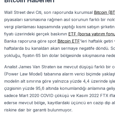
Bitcoin Haberleri
Wall Street devi Citi, son raporunda kurumsal
Bitcoin (B
piyasaları sarsmasına rağmen asıl sorunun farklı bir nokta
vergi planlaması kapsamında yaptığı kısmi satışın şirketi
fiyatı üzerindeki gerçek baskının
ETF (borsa yatırım fon
Banka raporuna göre spot
Bitcoin ETF
'leri haftalık get
haftalarda bu kanaldan akan sermaye negatife döndü. Son
yokluğu, fiyatın 65 bin dolar bölgesinde sıkışmasına ned
Analist James Van Straten ise mevcut düşüşü farklı bir c
(Power Law Model) tabanına alarm verici biçimde yaklaşt
modelin alt sınırına göre yalnızca yüzde 4,4 üzerinde iş
çizgisinin yüzde 95,6 altında konumlandığı anlamına geliyor.
sadece Mart 2020 COVID çöküşü ve Kasım 2022 FTX iflası
ederse mevcut bölge, kayıtlardaki üçüncü en cazip dip alı
riskine dair bir garanti bulunmuyor.