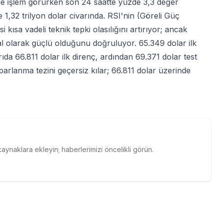
de işlem görürken son 24 saatte yüzde 3,3 değer
e 1,32 trilyon dolar civarında. RSI'nin (Göreli Güç
i kısa vadeli teknik tepki olasılığını artırıyor; ancak
l olarak güçlü olduğunu doğruluyor. 65.349 dolar ilk
ıda 66.811 dolar ilk direnç, ardından 69.371 dolar test
arlanma tezini geçersiz kılar; 66.811 dolar üzerinde
naklara ekleyin; haberlerimizi öncelikli görün.