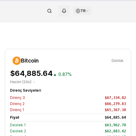
TR
Bitcoin
Günlük
$64,885.64
▲
0.87%
Hacim (24s):
-
Direnç Seviyeleri
Direnç
3
$67,334.82
Direnç
2
$66,279.83
Direnç
1
$65,367.38
Fiyat
$64,885.64
Destek
1
$63,962.70
Destek
2
$62,883.42