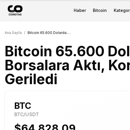
Haber
Bitcoin
Kategori
Ana Sayfa
/
Bitcoin 65.600 Dolarda: 7.000 BTC Borsalara Aktı, Korku Endeksi 11'e Geriledi
Bitcoin 65.600 Do
Borsalara Aktı, Ko
Geriledi
BTC
BTC
/USDT
$64,828.09