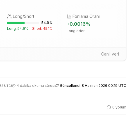
Long/Short
Fonlama Oranı
54.9
%
+
0.0016
%
Long:
54.9
%
Short:
45.1
%
Long öder
Canlı veri
4 dakika okuma süresi
Güncellendi
8 Haziran 2026 00:19 UTC
:32 UTC
)
0
yorum