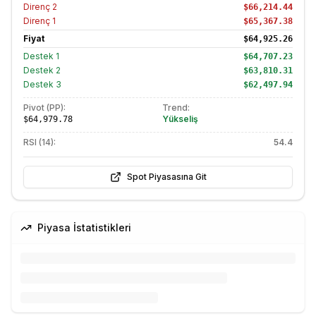
Direnç
2
$66,214.44
Direnç
1
$65,367.38
Fiyat
$64,925.26
Destek
1
$64,707.23
Destek
2
$63,810.31
Destek
3
$62,497.94
Pivot (PP):
Trend:
Yükseliş
$64,979.78
RSI (14):
54.4
Spot Piyasasına Git
Piyasa İstatistikleri