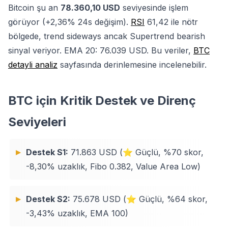
Bitcoin şu an
78.360,10 USD
seviyesinde işlem
görüyor (+2,36% 24s değişim).
RSI
61,42 ile nötr
bölgede, trend sideways ancak Supertrend bearish
sinyal veriyor. EMA 20: 76.039 USD. Bu veriler,
BTC
detayli analiz
sayfasında derinlemesine incelenebilir.
BTC için Kritik Destek ve Direnç
Seviyeleri
Destek S1:
71.863 USD (⭐ Güçlü, %70 skor,
-8,30% uzaklık, Fibo 0.382, Value Area Low)
Destek S2:
75.678 USD (⭐ Güçlü, %64 skor,
-3,43% uzaklık, EMA 100)