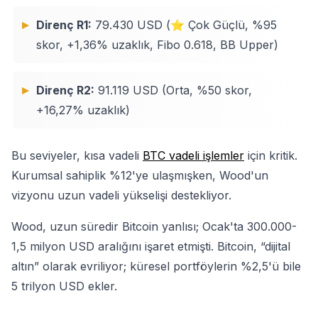
Direnç R1:
79.430 USD (⭐ Çok Güçlü, %95
skor, +1,36% uzaklık, Fibo 0.618, BB Upper)
Direnç R2:
91.119 USD (Orta, %50 skor,
+16,27% uzaklık)
Bu seviyeler, kısa vadeli
BTC vadeli işlemler
için kritik.
Kurumsal sahiplik %12'ye ulaşmışken, Wood'un
vizyonu uzun vadeli yükselişi destekliyor.
Wood, uzun süredir Bitcoin yanlısı; Ocak'ta 300.000-
1,5 milyon USD aralığını işaret etmişti. Bitcoin, “dijital
altın” olarak evriliyor; küresel portföylerin %2,5'ü bile
5 trilyon USD ekler.