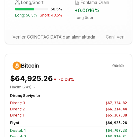
Long/Short
Fonlama Oranı
56.5
%
+
0.0016
%
Long:
56.5
%
Short:
43.5
%
Long öder
Veriler COINOTAG DATA'dan alınmaktadır
Canlı veri
Bitcoin
Günlük
$64,925.26
▼
-0.06%
Hacim (24s):
-
Direnç Seviyeleri
Direnç
3
$67,334.82
Direnç
2
$66,214.44
Direnç
1
$65,367.38
Fiyat
$64,925.26
Destek
1
$64,707.23
Destek
2
$63,810.31