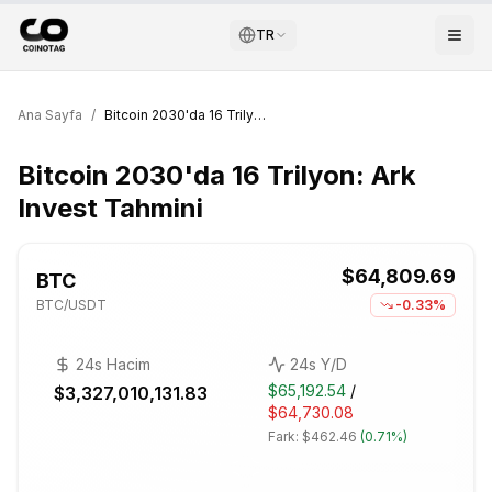
TR
Ana Sayfa
/
Bitcoin 2030'da 16 Trilyon: Ark Invest Tahmini
Bitcoin 2030'da 16 Trilyon: Ark
Invest Tahmini
$64,809.69
BTC
BTC
/USDT
-0.33%
24s Hacim
24s Y/D
$65,192.54
/
$3,327,010,131.83
$64,730.08
Fark:
$462.46
(
0.71%
)