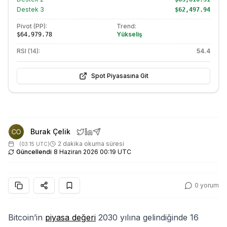
Destek
3
$62,497.94
Pivot (PP):
Trend:
Yükseliş
$64,979.78
RSI (14):
54.4
Spot Piyasasına Git
Burak Çelik
2 dakika okuma süresi
(
03:15 UTC
)
Güncellendi
8 Haziran 2026 00:19 UTC
0
yorum
Bitcoin’in
piyasa değeri
2030 yılına gelindiğinde 16