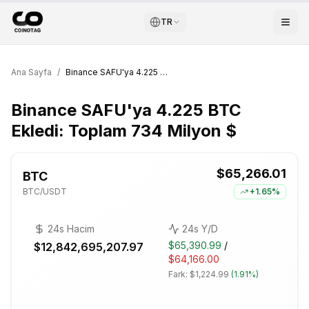
TR
Ana Sayfa
/
Binance SAFU'ya 4.225 BTC Ekledi: Toplam 734 Milyon $
Binance SAFU'ya 4.225 BTC
Ekledi: Toplam 734 Milyon $
$65,266.01
BTC
BTC
/USDT
+
1.65%
24s Hacim
24s Y/D
$65,390.99
/
$12,842,695,207.97
$64,166.00
Fark:
$1,224.99
(
1.91%
)