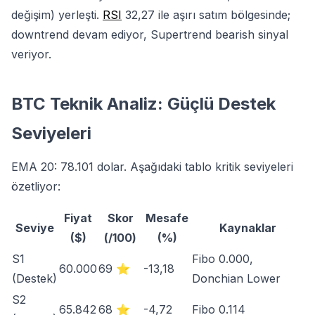
değişim) yerleşti.
RSI
32,27 ile aşırı satım bölgesinde;
downtrend devam ediyor, Supertrend bearish sinyal
veriyor.
BTC Teknik Analiz: Güçlü Destek
Seviyeleri
EMA 20: 78.101 dolar. Aşağıdaki tablo kritik seviyeleri
özetliyor:
Fiyat
Skor
Mesafe
Seviye
Kaynaklar
($)
(/100)
(%)
S1
Fibo 0.000,
60.000
69 ⭐
-13,18
(Destek)
Donchian Lower
S2
65.842
68 ⭐
-4,72
Fibo 0.114