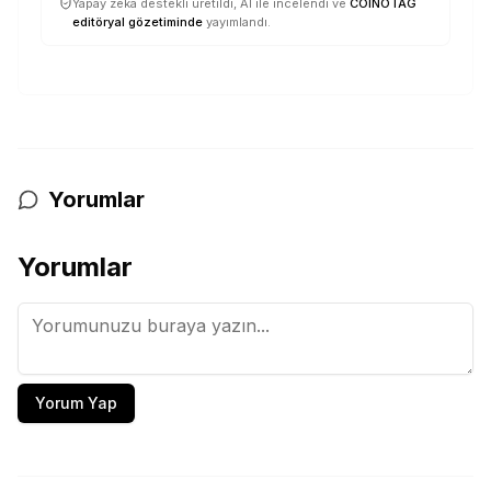
Yapay zekâ destekli üretildi, AI ile incelendi ve
COINOTAG
editöryal gözetiminde
yayımlandı.
Yorumlar
Yorumlar
Yorum Yap