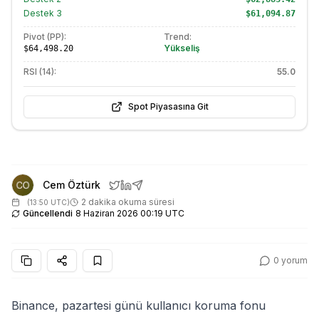
Destek
3
$61,094.87
Pivot (PP):
Trend:
Yükseliş
$64,498.20
RSI (14):
55.0
Spot Piyasasına Git
Cem Öztürk
2 dakika okuma süresi
(
13:50 UTC
)
Güncellendi
8 Haziran 2026 00:19 UTC
0
yorum
Binance, pazartesi günü kullanıcı koruma fonu