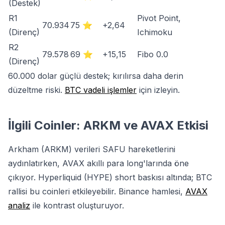
(Destek)
R1
Pivot Point,
70.934
75 ⭐
+2,64
(Direnç)
Ichimoku
R2
79.578
69 ⭐
+15,15
Fibo 0.0
(Direnç)
60.000 dolar güçlü destek; kırılırsa daha derin
düzeltme riski.
BTC vadeli işlemler
için izleyin.
İlgili Coinler: ARKM ve AVAX Etkisi
Arkham (ARKM) verileri SAFU hareketlerini
aydınlatırken, AVAX akıllı para long'larında öne
çıkıyor. Hyperliquid (HYPE) short baskısı altında; BTC
rallisi bu coinleri etkileyebilir. Binance hamlesi,
AVAX
analiz
ile kontrast oluşturuyor.