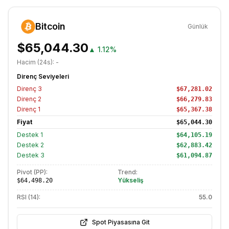
Bitcoin
Günlük
$65,044.30
▲
1.12%
Hacim (24s):
-
Direnç Seviyeleri
Direnç
3
$67,281.02
Direnç
2
$66,279.83
Direnç
1
$65,367.38
Fiyat
$65,044.30
Destek
1
$64,105.19
Destek
2
$62,883.42
Destek
3
$61,094.87
Pivot (PP):
Trend:
Yükseliş
$64,498.20
RSI (14):
55.0
Spot Piyasasına Git