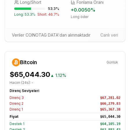
Long/Short
Fonlama Oranı
53.3
%
+
0.0050
%
Long:
53.3
%
Short:
46.7
%
Long öder
Veriler COINOTAG DATA'dan alınmaktadır
Canlı veri
Bitcoin
Günlük
$65,044.30
▲
1.12%
Hacim (24s):
-
Direnç Seviyeleri
Direnç
3
$67,281.02
Direnç
2
$66,279.83
Direnç
1
$65,367.38
Fiyat
$65,044.30
Destek
1
$64,105.19
Destek
2
$62,883.42