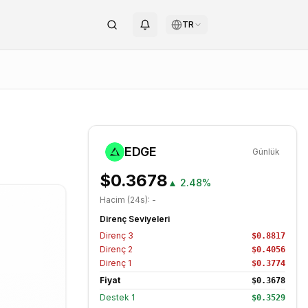
TR
EDGE
Günlük
$0.3678
▲
2.48%
Hacim (24s):
-
Direnç Seviyeleri
Direnç
3
$0.8817
Direnç
2
$0.4056
Direnç
1
$0.3774
Fiyat
$0.3678
Destek
1
$0.3529