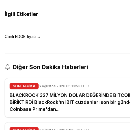
İlgili Etiketler
Canlı EDGE fiyatı
→
Diğer Son Dakika Haberleri
SON DAKİKA
6 Ağustos 2026 05:13:53 UTC
BLACKROCK 327 MİLYON DOLAR DEĞERİNDE BITCOI
BİRİKTİRDİ BlackRock'ın IBIT cüzdanları son bir günd
Coinbase Prime'dan...