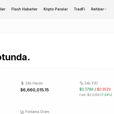
ler
Flash Haberler
Kripto Paralar
TradFi
Rehber
otunda.
24s Hacim
24s Y/D
$0.3788
/
$0.3529
$6,660,015.15
Fark:
$0.0259
(
7.34%
)
Fonlama Oranı