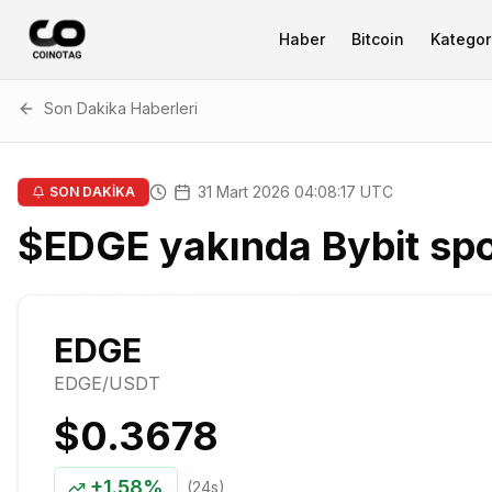
Haber
Bitcoin
Kategori
Son Dakika Haberleri
31 Mart 2026 04:08:17 UTC
SON DAKİKA
$EDGE yakında Bybit sp
EDGE
EDGE
/USDT
$0.3678
+
1.58%
(24s)