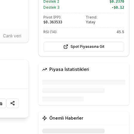
Destek
2
$0.2370
Destek
3
-$0.12
Pivot (PP):
Trend:
Yatay
$0.363533
RSI (14):
45.5
Canlı veri
Spot Piyasasına Git
Piyasa İstatistikleri
Önemli Haberler