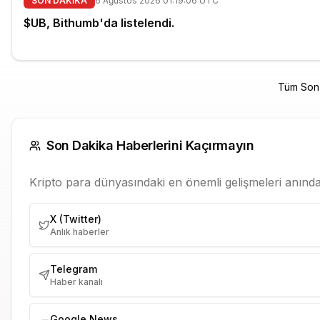
SON DAKİKA
6 Ağustos 2026 01:19:06 UTC
$UB, Bithumb'da listelendi.
Tüm Son 
Son Dakika Haberlerini Kaçırmayın
Kripto para dünyasındaki en önemli gelişmeleri anında 
X (Twitter)
Anlık haberler
Telegram
Haber kanalı
Google News