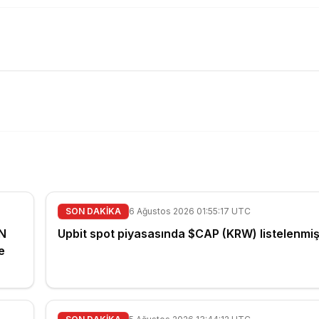
SON DAKİKA
6 Ağustos 2026 01:55:17 UTC
N
Upbit spot piyasasında $CAP (KRW) listelenmişt
e