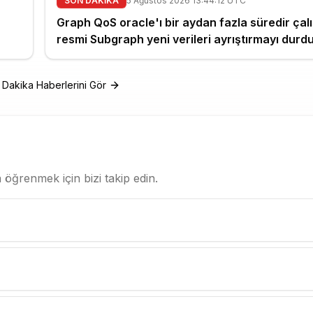
SON DAKİKA
5 Ağustos 2026 13:44:12 UTC
Graph QoS oracle'ı bir aydan fazla süredir çal
resmi Subgraph yeni verileri ayrıştırmayı durd
Dakika Haberlerini Gör
öğrenmek için bizi takip edin.